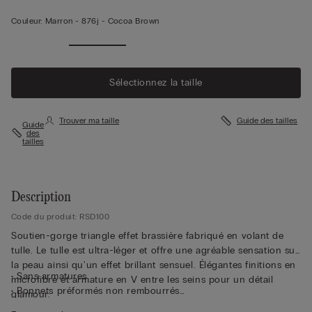
Couleur:
Marron -
876j - Cocoa Brown
Sélectionnez la taille
Trouver ma taille
Guide des tailles
Guide
des
tailles
Description
Code du produit: RSD100
Soutien-gorge triangle effet brassière fabriqué en volant de
tulle. Le tulle est ultra-léger et offre une agréable sensation sur
la peau ainsi qu'un effet brillant sensuel. Élégantes finitions en
• Sans armatures
microfibre et armature en V entre les seins pour un détail
• Bonnets préformés non rembourrés
glamour.
• Bretelles recouvertes de microfibre réglables dans le dos