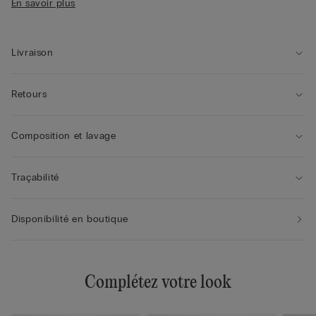
En savoir plus
• Tour de poitrine avec motif en tulle
• Donne de la rondeur à la poitrine très naturellement
• Le mannequin mesure 1,75 m et porte une taille 2B / 75B /
34B / 85B / 42B
Livraison
Retours
Composition et lavage
Traçabilité
Disponibilité en boutique
Complétez votre look