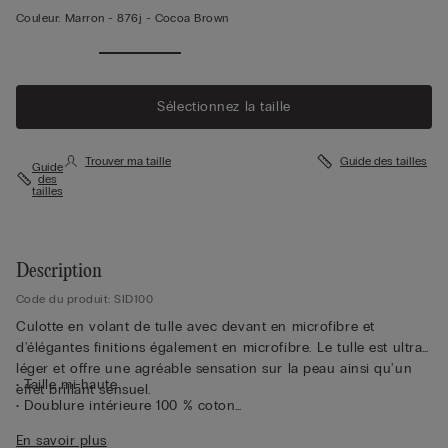
Couleur:
Marron -
876j - Cocoa Brown
Sélectionnez la taille
Trouver ma taille
Guide des tailles
Guide
des
tailles
Description
Code du produit: SID100
Culotte en volant de tulle avec devant en microfibre et
d'élégantes finitions également en microfibre. Le tulle est ultra-
léger et offre une agréable sensation sur la peau ainsi qu'un
• Taille mi-haute
effet brillant sensuel.
• Doublure intérieure 100 % coton
• Coupe ajustée
En savoir plus
• Le mannequin mesure 1,75 m et porte une taille S