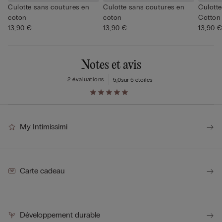
Culotte sans coutures en
Culotte sans coutures en
Culotte
coton
coton
Cotton
13,90 €
13,90 €
13,90 
Notes et avis
2 évaluations
5,0
sur 5 étoiles
My Intimissimi
Carte cadeau
Développement durable