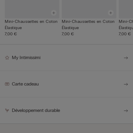
Mini-Chaussettes en Coton
Mini-Chaussettes en Coton
Mini-C
Élastique
Élastique
Élastiq
7,00 €
7,00 €
7,00 €
My Intimissimi
Carte cadeau
Développement durable