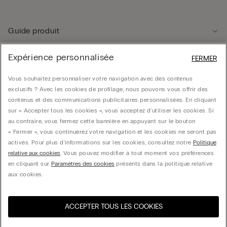
Guide produit
Expérience personnalisée
FERMER
Service client
Vous souhaitez personnaliser votre navigation avec des contenus
exclusifs ? Avec les cookies de profilage, nous pouvons vous offrir des
Données légales
contenus et des communications publicitaires personnalisées. En cliquant
sur « Accepter tous les cookies », vous acceptez d'utiliser les cookies. Si
au contraire, vous fermez cette bannière en appuyant sur le bouton
Société
« Fermer », vous continuerez votre navigation et les cookies ne seront pas
activés. Pour plus d'informations sur les cookies, consultez notre
Politique
relative aux cookies
. Vous pouvez modifier à tout moment vos préférences
en cliquant sur
Paramètres des cookies
présents dans la politique relative
CALZEDONIA Finanziaria S.A. Belgium Branch, Avenue Louise 283, box 24, 1050
aux cookies.
Bruxelles - 0838055452
ACCEPTER TOUS LES COOKIES
Sélectionnez la taille
Visitez l’e-store de votre
United States
pays
Belgium
Français