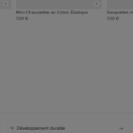
Mini-Chaussettes en Coton Élastique
Socquettes in
7,00 €
7,00 €
Développement durable