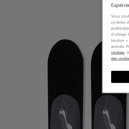
Expérie
Vous souh
cookies d
publicita
d'utilise
bouton « 
activés. 
cookies
. 
des cooki