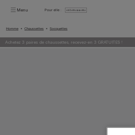
Menu
Pour elle :
Homme
Chaussettes
Socquettes
Achetez 3 paires de chaussettes, recevez-en 3 GRATUITES !