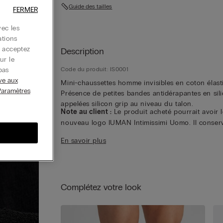
Guide des tailles
FERMER
ec les
ations
s acceptez
Description
ur le
pas
Code du produit: IS0001
ive aux
Mini-chaussettes homme invisibles en coton élast
Paramètres
Présence de petites bandes antidérapantes en sil
appelées silicon grip au niveau du talon.
Note au client :
Le produit acheté pourrait avoir l
nouveau logo IUMAN Intimissimi Uomo. Il conser
les mêmes caractéristiques de composition, de c
En savoir plus
et de finition que celui présenté sur cette page.
Complétez votre look