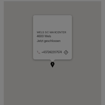
WELS SC MAXCENTER
4600 Wels
Jetzt geschlossen
+437242207574
A