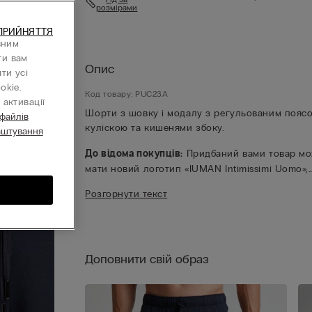
розмірами
ПРИЙНЯТТЯ
вним
ти вам
Опис
ти усі
okie.
Код товару: PUC23A
активації
Шорти з шовку і модалу з регульованим поясо
 файлів
куліскою та кишенями збоку.
аштування
До відома покупців:
Придбаний вами товар м
мати новий логотип «IUMAN Intimissimi Uomo»,
однак за характеристиками тканини, крою та
Розгорнути текст
обробки він повністю відповідає позиції на цій
сторінці.
Доповнити свій образ