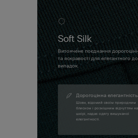
Soft Silk
Витончене поєднання дорогоцінно
та яскравості для елегантного д
випадок.
Дорогоцінна елегантність
Шовк, відомий своїм природним
блиском і розкішним відчуттям н
шкірі, надає одягу вишуканої
елегантності.