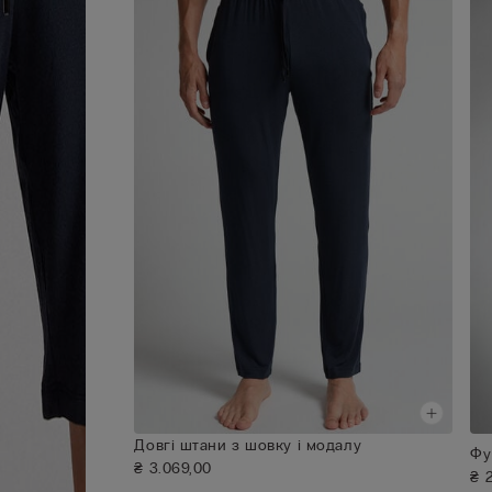
Довгі штани з шовку і модалу
Фу
₴ 3.069,00
₴ 