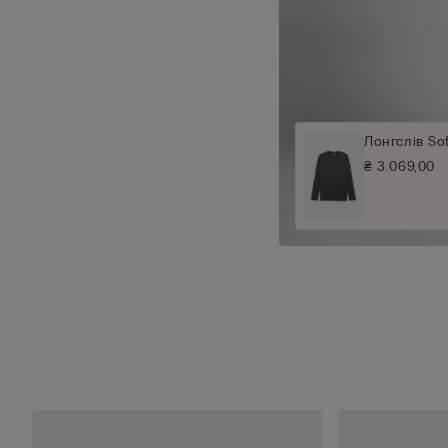
Лонгслів Sof
₴ 3.069,00