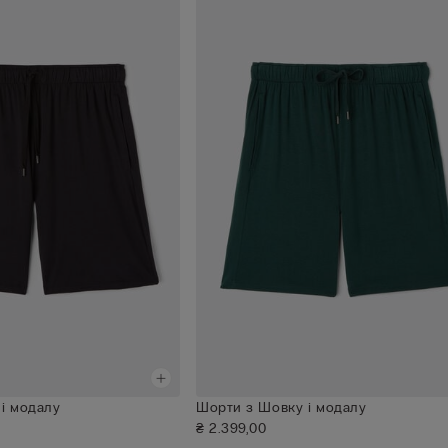
і модалу
Шорти з Шовку і модалу
₴ 2.399,00