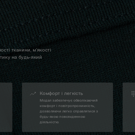
сті тканини, м’якості
отику на будь-який
Комфорт і легкість
Модал забезпечує обволікаючий
а
комфорт і повітропроникність,
дозволяючи легко справлятися з
будь-якою повсякденною
діяльністю.