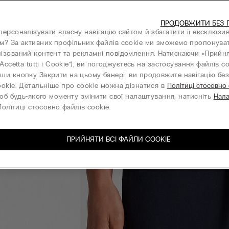
ПРОДОВЖИТИ БЕЗ 
персоналізувати власну навігацію сайтом й збагатити її ексклюзи
м? За активних профільних файлів cookie ми зможемо пропонува
ізований контент та рекламні повідомлення. Натискаючи «Прийня
“Accetta tutti i Cookie”), ви погоджуєтесь на застосування файлів co
ши кнопку Закрити на цьому банері, ви продовжите навігацію без 
ookie. Детальніше про cookie можна дізнатися в
Політиці стосовно
об будь-якого моменту змінити свої налаштування, натисніть
Нал
олітиці стосовно файлів cookie.
ПРИЙНЯТИ ВСІ ФАЙЛИ СOOKIE