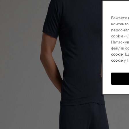
Бажаєте 
контенто
персонал
cookie» (
Натиснув
файлів c
cookie
. Щ
cookie
у П