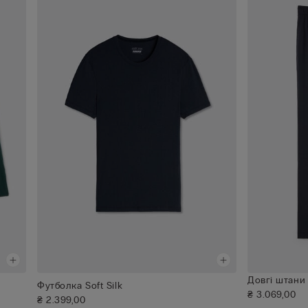
Довгі штани
Футболка Soft Silk
₴ 3.069,00
₴ 2.399,00