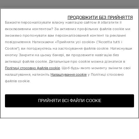
ПРОДОВЖИТИ БЕЗ ПРИЙНЯТТЯ
Бажаєте персоналізувати власну навігацію сайтом й збагатити її
ексклюзивним контентом? За активних профільних файлів cookie ми
зможемо пропонувати вам персоналізований контент та рекламні
повідомлення. Натискаючи «Прийняти усі cookie» (“Accetta tutti i
Cookie”), ви погоджуєтесь на застосування файлів cookie. Натиснувши
кнопку Закрити на цьому банері, ви продовжите навігацію без
активації файлів cookie. Детальніше про cookie можна дізнатися в
Політиці стосовно файлів cookie
. Щоб будь-якого моменту змінити свої
налаштування, натисніть
Налаштування cookie
у Політиці стосовно
файлів cookie.
ПРИЙНЯТИ ВСІ ФАЙЛИ СOOKIE
Відвідайте інтернет-
United States
магазин вашої країни
Сортування