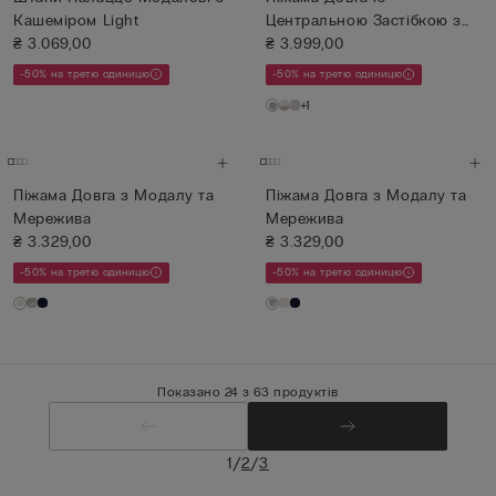
Кашеміром Light
Центральною Застібкою з
₴ 3.069,00
Модалу та ...
₴ 3.999,00
-50% на третю одиницю
-50% на третю одиницю
+1
Піжама Довга з Модалу та
Піжама Довга з Модалу та
Мережива
Мережива
₴ 3.329,00
₴ 3.329,00
-50% на третю одиницю
-50% на третю одиницю
Показано 24 з 63 продуктів
/
/
1
2
3