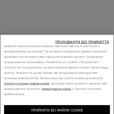
ПРОДОВЖИТИ БЕЗ ПРИЙНЯТТЯ
Бажаєте персоналізувати власну навігацію сайтом й збагатити її
ексклюзивним контентом? За активних профільних файлів cookie ми
зможемо пропонувати вам персоналізований контент та рекламні
повідомлення. Натискаючи «Прийняти усі cookie» (“Accetta tutti i
Cookie”), ви погоджуєтесь на застосування файлів cookie. Натиснувши
кнопку Закрити на цьому банері, ви продовжите навігацію без
активації файлів cookie. Детальніше про cookie можна дізнатися в
Політиці стосовно файлів cookie
. Щоб будь-якого моменту змінити свої
налаштування, натисніть
Налаштування cookie
у Політиці стосовно
файлів cookie.
ПРИЙНЯТИ ВСІ ФАЙЛИ СOOKIE
Відвідайте інтернет-