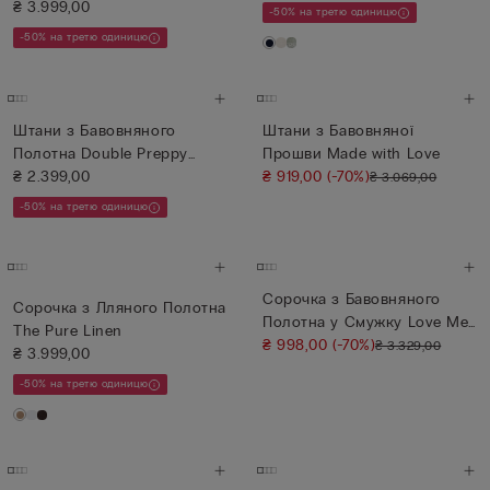
₴ 3.999,00
-50% на третю одиницю
-50% на третю одиницю
Штани з Бавовняного
Штани з Бавовняної
Полотна Double Preppy
Прошви Made with Love
Stripes
₴ 2.399,00
₴ 919,00
(-70%)
₴ 3.069,00
-50% на третю одиницю
Сорочка з Бавовняного
Сорочка з Лляного Полотна
Полотна у Смужку Love Me
The Pure Linen
Ten...
₴ 998,00
(-70%)
₴ 3.329,00
₴ 3.999,00
-50% на третю одиницю