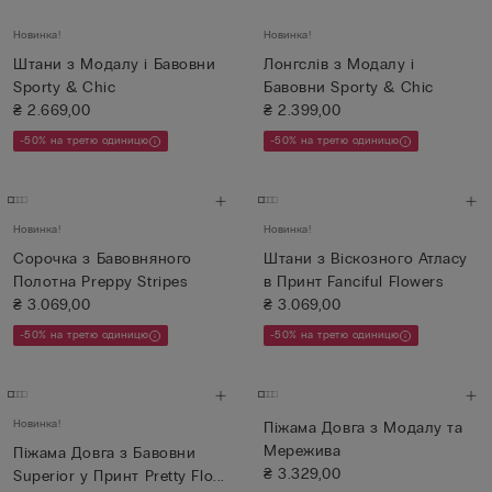
Новинка!
Новинка!
Штани з Модалу і Бавовни
Лонгслів з Модалу і
Sporty & Chic
Бавовни Sporty & Chic
₴ 2.669,00
₴ 2.399,00
-50% на третю одиницю
-50% на третю одиницю
Новинка!
Новинка!
Сорочка з Бавовняного
Штани з Віскозного Атласу
Полотна Preppy Stripes
в Принт Fanciful Flowers
₴ 3.069,00
₴ 3.069,00
-50% на третю одиницю
-50% на третю одиницю
Новинка!
Піжама Довга з Модалу та
Мережива
Піжама Довга з Бавовни
₴ 3.329,00
Superior у Принт Pretty Flo...