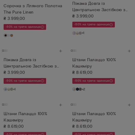
Піжама Довга із
Сорочка з Лляного Полотна
Центральною Застібкою з
The Pure Linen
Модалу та ...
₴ 3.999,00
₴ 3.999,00
-50% на третю одиницю
-50% на третю одиницю
+1
Піжама Довга із
Штани Палаццо 100%
Центральною Застібкою з
Кашеміру
Модалу та ...
₴ 3.999,00
₴ 8.619,00
-50% на третю одиницю
-50% на третю одиницю
+1
+2
Штани Палаццо 100%
Штани Палаццо 100%
Кашеміру
Кашеміру
₴ 8.619,00
₴ 8.619,00
-50% на третю одиницю
-50% на третю одиницю