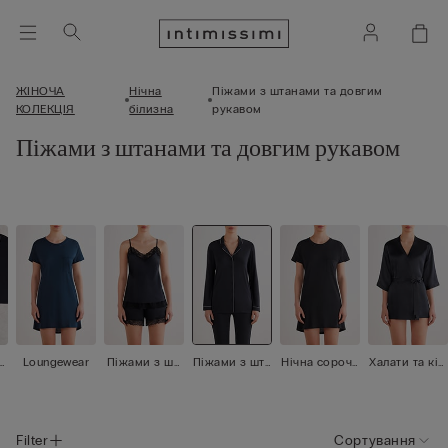
ЖІНОЧА
Нічна
Піжами з штанами та довгим
КОЛЕКЦІЯ
білизна
рукавом
Піжами з штанами та довгим рукавом
Loungewear
Піжами з шо
Піжами з шта
Нічна сорочк
Халати та кім
ртами та кор
нами та довг
а
оно
отким рукаво
им рукавом
м
Filter
Сортування