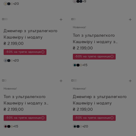
+9
+20
Новинка!
Джемпер з ультралегкого
Топ з ультралегкого
Кашеміру і модалу
Кашеміру і модалу з
₴ 2.199,00
Мереживом
₴ 2.199,00
-50% на третю одиницю
-50% на третю одиницю
+20
+15
Новинка!
Новинка!
Топ з ультралегкого
Джемпер з ультралегкого
Кашеміру і модалу з
Кашеміру і модалу
Мереживом
₴ 2.199,00
₴ 2.199,00
-50% на третю одиницю
-50% на третю одиницю
+15
+20