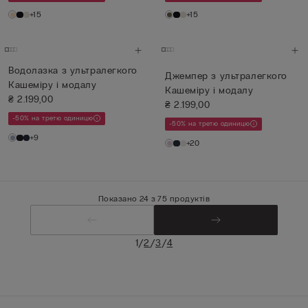
+15
+15
Водолазка з ультралегкого
Джемпер з ультралегкого
Кашеміру і модалу
Кашеміру і модалу
₴ 2.199,00
₴ 2.199,00
-50% на третю одиницю
-50% на третю одиницю
+9
+20
Показано 24 з 75 продуктів
/
/
/
1
2
3
4