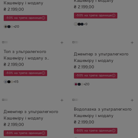
Кашеміру і модалу
Кашеміру і модалу
₴ 2.199,00
₴ 2.199,00
-50% на третю одиницю
-50% на третю одиницю
+9
+20
Топ з ультралегкого
Джемпер з ультралегкого
Кашеміру і модалу з
Кашеміру і модалу
Мереживом
₴ 2.199,00
₴ 2.199,00
-50% на третю одиницю
-50% на третю одиницю
+15
+20
Водолазка з ультралегкого
Джемпер з ультралегкого
Кашеміру і модалу
Кашеміру і модалу
₴ 2.199,00
₴ 2.199,00
-50% на третю одиницю
-50% на третю одиницю