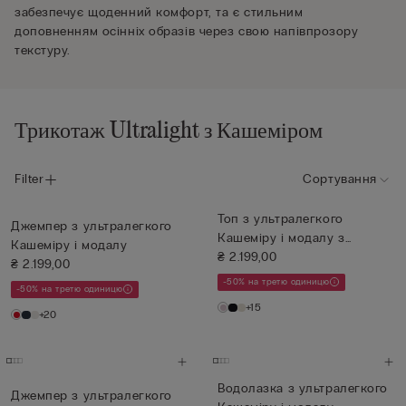
забезпечує щоденний комфорт, та є стильним
доповненням осінніх образів через свою напівпрозору
текстуру.
Трикотаж Ultralight з Кашеміром
Filter
Сортування
Топ з ультралегкого
Джемпер з ультралегкого
Кашеміру і модалу з
Кашеміру і модалу
Мереживом
₴ 2.199,00
₴ 2.199,00
-50% на третю одиницю
-50% на третю одиницю
+15
+20
Водолазка з ультралегкого
Джемпер з ультралегкого