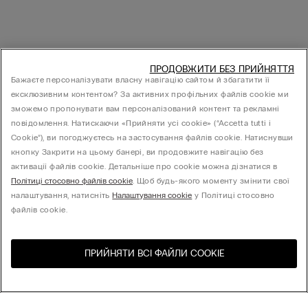
ПРОДОВЖИТИ БЕЗ ПРИЙНЯТТЯ
Бажаєте персоналізувати власну навігацію сайтом й збагатити її
ексклюзивним контентом? За активних профільних файлів cookie ми
зможемо пропонувати вам персоналізований контент та рекламні
повідомлення. Натискаючи «Прийняти усі cookie» (“Accetta tutti i
Cookie”), ви погоджуєтесь на застосування файлів cookie. Натиснувши
кнопку Закрити на цьому банері, ви продовжите навігацію без
активації файлів cookie. Детальніше про cookie можна дізнатися в
Політиці стосовно файлів cookie
. Щоб будь-якого моменту змінити свої
налаштування, натисніть
Налаштування cookie
у Політиці стосовно
файлів cookie.
ПРИЙНЯТИ ВСІ ФАЙЛИ СOOKIE
Відвідайте інтернет-
United States
магазин вашої країни