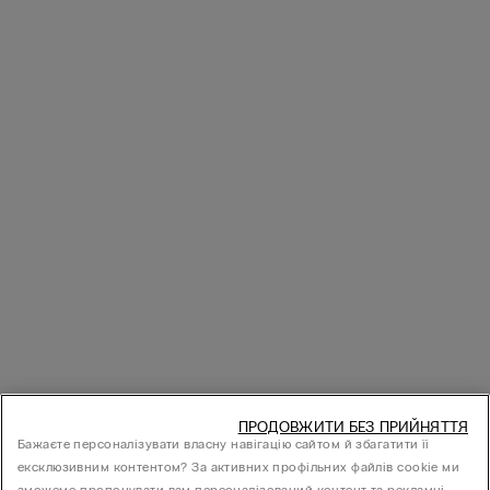
ПРОДОВЖИТИ БЕЗ ПРИЙНЯТТЯ
Бажаєте персоналізувати власну навігацію сайтом й збагатити її
ексклюзивним контентом? За активних профільних файлів cookie ми