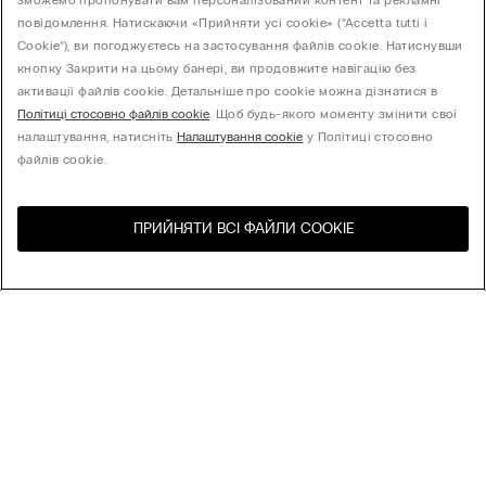
зможемо пропонувати вам персоналізований контент та рекламні
повідомлення. Натискаючи «Прийняти усі cookie» (“Accetta tutti i
Cookie”), ви погоджуєтесь на застосування файлів cookie. Натиснувши
кнопку Закрити на цьому банері, ви продовжите навігацію без
активації файлів cookie. Детальніше про cookie можна дізнатися в
Політиці стосовно файлів cookie
. Щоб будь-якого моменту змінити свої
налаштування, натисніть
Налаштування cookie
у Політиці стосовно
файлів cookie.
ПРИЙНЯТИ ВСІ ФАЙЛИ СOOKIE
Відвідайте інтернет-
United States
магазин вашої країни
Сортування
Бестселери
Ціна за зменшенням
My Intimissimi
Ціна за зростанням
Новинки