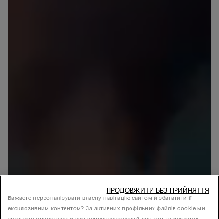
ПРОДОВЖИТИ БЕЗ ПРИЙНЯТТЯ
Бажаєте персоналізувати власну навігацію сайтом й збагатити її
ексклюзивним контентом? За активних профільних файлів cookie ми
зможемо пропонувати вам персоналізований контент та рекламні