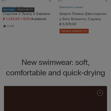
Ідеально для літа
Двосторонні моделі
Bestseller
REGULAR FIT
Сорочка з Льону й Бавовни
Шорти Пляжні Двосторонні
₴ 1.333,00
(-50%)
у Біло-Блакитну Смужку
₴ 2.669,00
₴ 5.879,00
+3
Чоловіча колекція: 3+1
New swimwear: soft,
comfortable and quick-drying