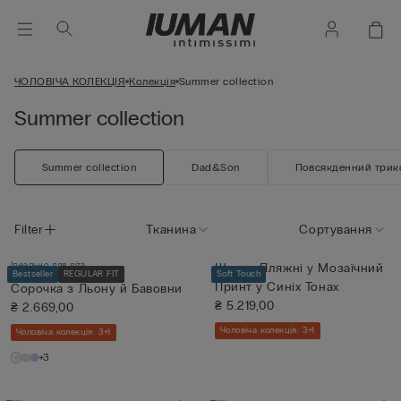
ЧОЛОВІЧА КОЛЕКЦІЯ
Колекція
Summer collection
Summer collection
Summer collection
Dad&Son
Повсякденний трик
Filter
Тканина
Сортування
Ідеально для літа
Шорти Пляжні у Мозаїчний
Bestseller
REGULAR FIT
Soft Touch
Принт у Синіх Тонах
Сорочка з Льону й Бавовни
₴ 5.219,00
₴ 2.669,00
Чоловіча колекція: 3+1
Чоловіча колекція: 3+1
+3