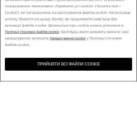
повідомлення. Натискаючи «Прийняти усі cookie» (“Accetta tutti i
Cookie”), ви погоджуєтесь на застосування файлів cookie. Натиснувши
кнопку Закрити на цьому банері, ви продовжите навігацію без
активації файлів cookie. Детальніше про cookie можна дізнатися в
Політиці стосовно файлів cookie
. Щоб будь-якого моменту змінити свої
налаштування, натисніть
Налаштування cookie
у Політиці стосовно
файлів cookie.
ПРИЙНЯТИ ВСІ ФАЙЛИ СOOKIE
Відвідайте інтернет-
United States
магазин вашої країни
Сортування
Бестселери
Ціна за зменшенням
Ціна за зростанням
Новинки