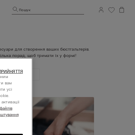
Пошук
ксесуари для створення ваших бюстгальтерів.
ілька порад, щоб тримати їх у формі!
ПРИЙНЯТТЯ
воли на етикетці
вним
ти вам
ти усі
okie.
активації
 файлів
аштування