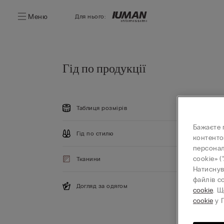
Меню
Для нього:
Гід по продукції
Таблиця розмірів
Бажаєте 
Гід по стилю
контенто
персонал
cookie» (
Тканини
Натиснув
файлів c
Догляд за одягом
cookie
. Щ
cookie
у П