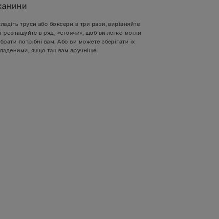
канини
ладіть труси або боксери в три рази, вирівняйте
 і розташуйте в ряд, «стоячи», щоб ви легко могли
брати потрібні вам. Або ви можете зберігати їх
ладеними, якщо так вам зручніше.