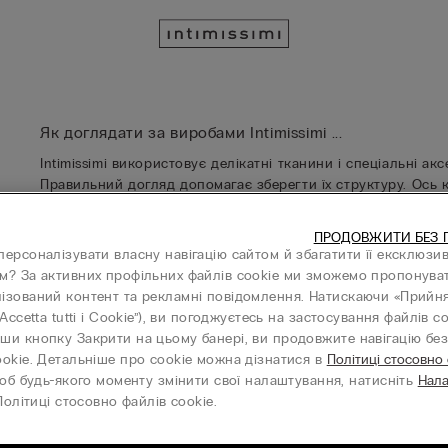
Як доглядати за виробами Intimissimi ...
Intimissimi використовує делікатні тканини і спеціальні а
Правильний догляд допомагає зберегти їх структуру. Ось к
ПРОДОВЖИТИ БЕЗ 
Ідеальний ящик для білизни
Прання
Сим
персоналізувати власну навігацію сайтом й збагатити її ексклюзи
м? За активних профільних файлів cookie ми зможемо пропонува
ізований контент та рекламні повідомлення. Натискаючи «Прийня
“Accetta tutti i Cookie”), ви погоджуєтесь на застосування файлів co
ши кнопку Закрити на цьому банері, ви продовжите навігацію без 
ookie. Детальніше про cookie можна дізнатися в
Політиці стосовно
об будь-якого моменту змінити свої налаштування, натисніть
Нал
олітиці стосовно файлів cookie.