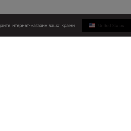
дайте інтернет-магазин вашої країни
United States
КОМПАНІЯ
ишіться на нашу розсилку
З