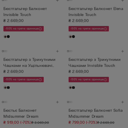
Бюстгальтер Балконет
Бюстгальтер Балконет Elena
Invisible Touch
Invisible Touch
₴ 2.669,00
₴ 2.669,00
-50% на третю одиницю
-50% на третю одиницю
Бюстгальтер з Трикутними
Бюстгальтер з Трикутними
Чашками на Ущільнювачі
Чашками Invisible Touch
In...
₴ 2.669,00
₴ 2.669,00
-50% на третю одиницю
-50% на третю одиницю
Бюстьє Балконет
Бюстгальтер Балконет Sofia
Midsummer Dream
Midsummer Dream
₴ 919,00
(-70%)
₴ 799,00
(-70%)
₴ 3.069,00
₴ 2.669,00