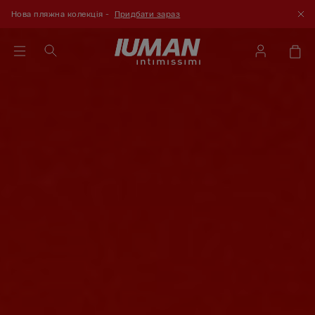
Нова пляжна колекція -
Придбати зараз
До покупок
Боксери та бріфи від 669₴ -
Придбати зараз