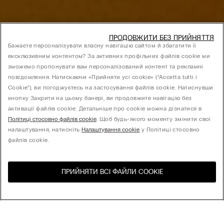
ПРОДОВЖИТИ БЕЗ ПРИЙНЯТТЯ
Бажаєте персоналізувати власну навігацію сайтом й збагатити її
ексклюзивним контентом? За активних профільних файлів cookie ми
зможемо пропонувати вам персоналізований контент та рекламні
повідомлення. Натискаючи «Прийняти усі cookie» (“Accetta tutti i
Cookie”), ви погоджуєтесь на застосування файлів cookie. Натиснувши
кнопку Закрити на цьому банері, ви продовжите навігацію без
активації файлів cookie. Детальніше про cookie можна дізнатися в
Політиці стосовно файлів cookie
. Щоб будь-якого моменту змінити свої
налаштування, натисніть
Налаштування cookie
у Політиці стосовно
файлів cookie.
ПРИЙНЯТИ ВСІ ФАЙЛИ СOOKIE
Відвідайте інтернет-
United States
магазин вашої країни