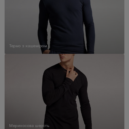
Термо з кашеміром
Мериносова шерсть