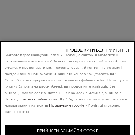
ПРОДОВЖИТИ БЕЗ ПРИЙНЯТТЯ
Бажаєте персоналізувати власну навігацію сайтом й збагатити її
ексклюзивним контентом? За активних профільних файлів cookie ми
зможемо пропонувати вам персоналізований контент та рекламні
повідомлення. Натискаючи «Прийняти усі cookie» (“Accetta tutti i
Cookie”), ви погоджуєтесь на застосування файлів cookie. Натиснувши
кнопку Закрити на цьому банері, ви продовжите навігацію без
активації файлів cookie. Детальніше про cookie можна дізнатися в
Політиці стосовно файлів cookie
. Щоб будь-якого моменту змінити свої
налаштування, натисніть
Налаштування cookie
у Політиці стосовно
файлів cookie.
ПРИЙНЯТИ ВСІ ФАЙЛИ СOOKIE
Відвідайте інтернет-