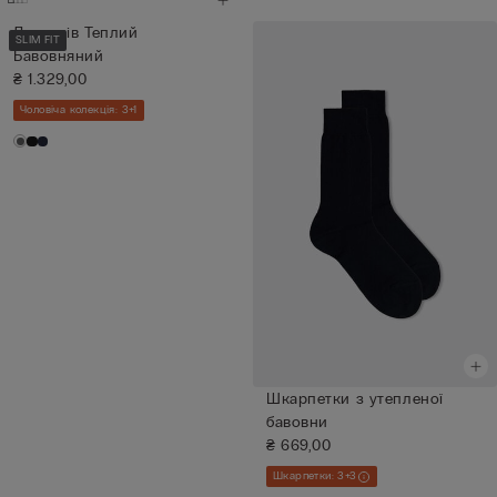
Лонгслів Теплий
SLIM FIT
Бавовняний
₴ 1.329,00
Чоловіча колекція: 3+1
Шкарпетки з утепленої
бавовни
₴ 669,00
Шкарпетки: 3+3