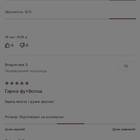
Зручність
:
5/5
26 лют. 2026 р.
0
0
Владислав З
XL
Перевірений покупець
Оцінено
Гарна футболка
5
з
Гарна якість і дуже зручно
5
Розмір
:
Відповідає за розміром
Дуже замалий
Дуже завеликий