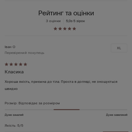
Рейтинг та оцінки
3 оцінки
5,0
з 5 зірок
Іван О
XL
Перевірений покупець
Оцінено
Класика
5
з
Хороша якість, приємна до тіла. Проста в догляді, не зношується
5
швидко
Розмір
:
Відповідає за розміром
Дуже замалий
Дуже завеликий
Якість
:
5/5