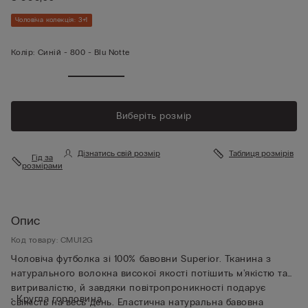
Чоловіча колекція: 3+1
Колір:
Синій -
800 - Blu Notte
Виберіть розмір
Дізнатись свій розмір
Таблиця розмірів
Гід за
розмірами
Опис
Код товару: CMU12G
Чоловіча футболка зі 100% бавовни Superior. Тканина з
натурального волокна високої якості потішить м'якістю та
витривалістю, й завдяки повітропроникності подарує
• Кругла горловина
свіжість на весь день. Еластична натуральна бавовна