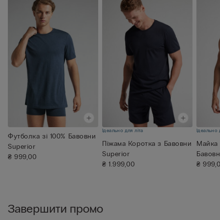
Ідеально для літа
Ідеально 
Футболка зі 100% Бавовни
Піжама Коротка з Бавовни
Майка 
Superior
Superior
Бавовн
₴ 999,00
₴ 1.999,00
₴ 999,
Завершити промо