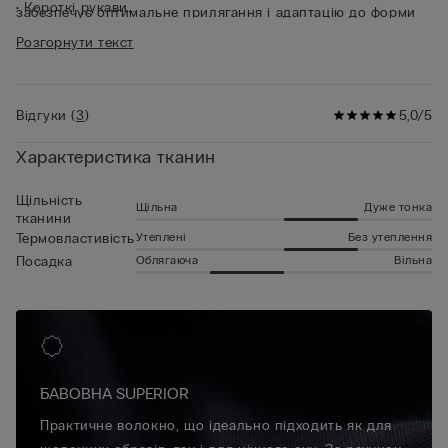
• Короткі рукави
забезпечує оптимальне прилягання і адаптацію до форми
• Обтислий силует
тіла, гарантуючи повсякчасну свободу рухів. Ця бавовняна
Розгорнути текст
• Зріст моделі 185 см, розмір L
футболка з короткими рукавами надзвичайно проста й
зручна, що робить її ідеальним вибором на роль і білизни, і
звичайної футболки для аутфітів.
Відгуки
(
3
)
5,0/5
Характеристика тканин
Щільність
Щільна
Дуже тонка
тканини
Утеплені
Без утеплення
Термовластивість
Облягаюча
Вільна
Посадка
БАВОВНА SUPERIOR
Практичне волокно, що ідеально підходить як для