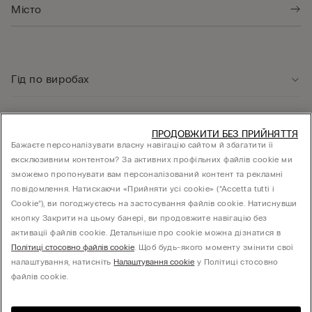
Гід по виробах
Служба підтримки клієнтів
ПРОДОВЖИТИ БЕЗ ПРИЙНЯТТЯ
Бажаєте персоналізувати власну навігацію сайтом й збагатити її
ексклюзивним контентом? За активних профільних файлів cookie ми
Юридична інформація
зможемо пропонувати вам персоналізований контент та рекламні
повідомлення. Натискаючи «Прийняти усі cookie» (“Accetta tutti i
Cookie”), ви погоджуєтесь на застосування файлів cookie. Натиснувши
КОМПАНІЯ
кнопку Закрити на цьому банері, ви продовжите навігацію без
активації файлів cookie. Детальніше про cookie можна дізнатися в
Політиці стосовно файлів cookie
. Щоб будь-якого моменту змінити свої
налаштування, натисніть
Налаштування cookie
у Політиці стосовно
Товариство з обмеженою відповідальністю "МНС ІНВЕСТМЕНТ" - 01014, місто Київ,
файлів cookie.
вул. С.Струтинського, будинок 13-15