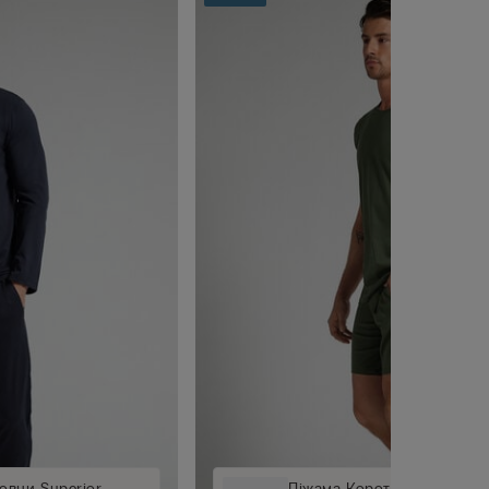
овни Superior
Піжама Коротка з Бавовни