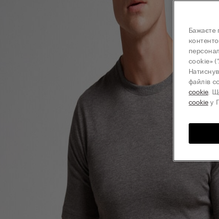
Бажаєте 
контенто
персонал
cookie» (
Натиснув
файлів c
cookie
. Щ
cookie
у П