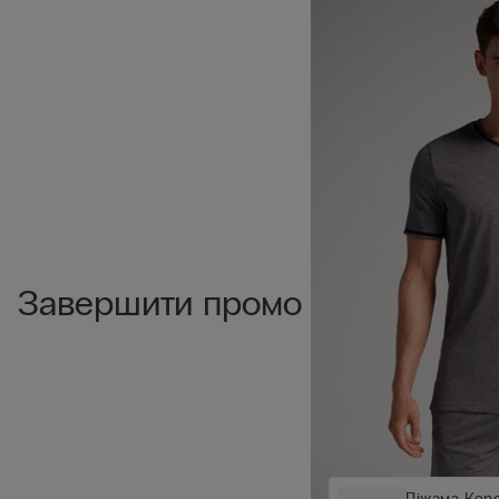
Завершити промо
Піжама Коро