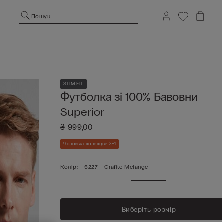
Пошук
SLIM FIT
Футболка зі 100% Бавовни
Superior
₴ 999,00
Чоловіча колекція: 3+1
Колір:
-
5227 - Grafite Melange
Виберіть розмір