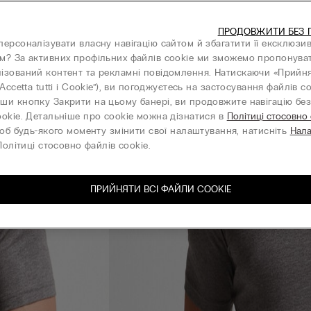
ПРОДОВЖИТИ БЕЗ 
персоналізувати власну навігацію сайтом й збагатити її ексклюзи
м? За активних профільних файлів cookie ми зможемо пропонува
ізований контент та рекламні повідомлення. Натискаючи «Прийня
“Accetta tutti i Cookie”), ви погоджуєтесь на застосування файлів co
ши кнопку Закрити на цьому банері, ви продовжите навігацію без 
ookie. Детальніше про cookie можна дізнатися в
Політиці стосовно
об будь-якого моменту змінити свої налаштування, натисніть
Нал
олітиці стосовно файлів cookie.
ПРИЙНЯТИ ВСІ ФАЙЛИ СOOKIE