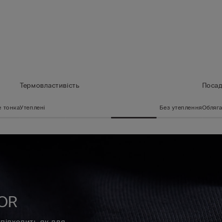
Термовластивість
Поса
 тонка
Утеплені
Без утеплення
Обляг
OR
підходить як для