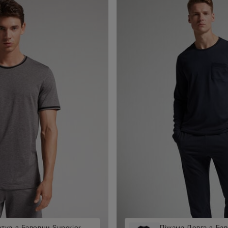
тка з Бавовни Superior
Піжама Довга з Бав