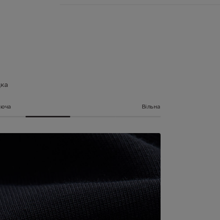
дка
аюча
Вільна