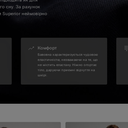
го сну. За рахунок
и Superior неймовірно
Комфорт
Бавовна характеризується чудовою
еластичністю, незважаючи на те, що
не містить еластану. Ніжно огортає
тіло, даруючи приємні відчуття на
шкірі.