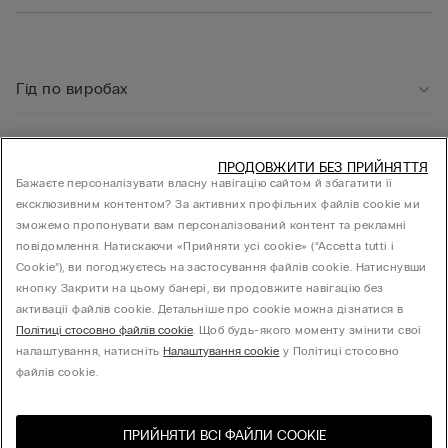
Гід по виробах
Служба підтримки клієнтів
ПРОДОВЖИТИ БЕЗ ПРИЙНЯТТЯ
Бажаєте персоналізувати власну навігацію сайтом й збагатити її
ексклюзивним контентом? За активних профільних файлів cookie ми
Юридична інформація
зможемо пропонувати вам персоналізований контент та рекламні
повідомлення. Натискаючи «Прийняти усі cookie» (“Accetta tutti i
Cookie”), ви погоджуєтесь на застосування файлів cookie. Натиснувши
КОМПАНІЯ
кнопку Закрити на цьому банері, ви продовжите навігацію без
активації файлів cookie. Детальніше про cookie можна дізнатися в
Політиці стосовно файлів cookie
. Щоб будь-якого моменту змінити свої
налаштування, натисніть
Налаштування cookie
у Політиці стосовно
Товариство з обмеженою відповідальністю "МНС ІНВЕСТМЕНТ" - 01014, місто Київ,
файлів cookie.
вул. С.Струтинського, будинок 13-15
ПРИЙНЯТИ ВСІ ФАЙЛИ СOOKIE
Виберіть розмір
Відвідайте інтернет-