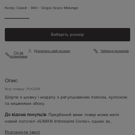
Колір:
Сірий -
040 - Grigio Scuro Melange
Виберіть розмір
Дізнатись свій розмір
Таблиця розмірів
Гід за
розмірами
Опис
Код товару: PUC23A
Шорти з шовку і модалу з регульованим поясом, куліскою
та кишенями збоку.
До відома покупців:
Придбаний вами товар може мати
новий логотип «IUMAN Intimissimi Uomo», однак за
характеристиками тканини, крою та обробки він повністю
Розгорнути текст
відповідає позиції на цій сторінці.