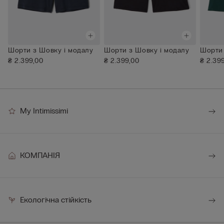
Шорти з Шовку і модалу
Шорти з Шовку і модалу
Шорти 
₴ 2.399,00
₴ 2.399,00
₴ 2.39
My Intimissimi
КОМПАНІЯ
Екологічна стійкість