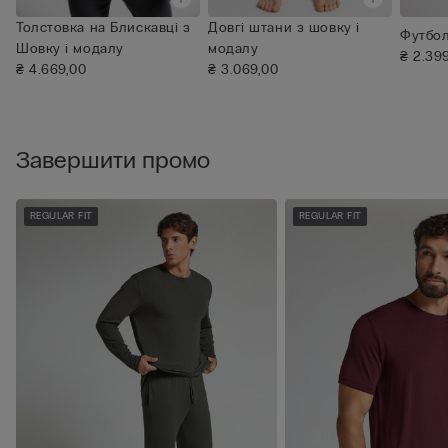
Толстовка на Блискавці з
Довгі штани з шовку і
Футбол
Шовку і модалу
модалу
₴ 2.39
₴ 4.669,00
₴ 3.069,00
Завершити промо
REGULAR FIT
REGULAR FIT