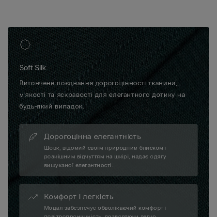
Soft Silk
Витончене поєднання дорогоцінності тканини,
м’якості та яскравості для елегантного дотику на
будь-який випадок.
Дорогоцінна елегантність
Шовк, відомий своїм природним блиском і
розкішним відчуттям на шкірі, надає одягу
вишуканої елегантності.
Комфорт і легкість
Модал забезпечує обволікаючий комфорт і
повітропроникність, дозволяючи легко