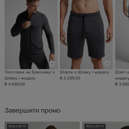
Толстовка на Блискавці з
Шорти з Шовку і модалу
Довгі 
Шовку і модалу
₴ 2.399,00
модал
₴ 4.669,00
₴ 3.06
Завершити промо
REGULAR FIT
REGULAR FIT