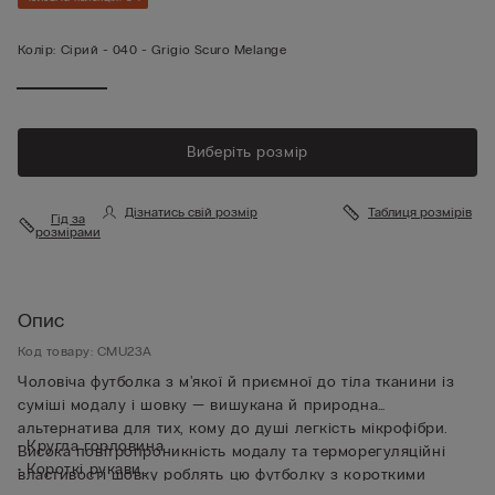
Колір:
Сірий -
040 - Grigio Scuro Melange
Виберіть розмір
Дізнатись свій розмір
Таблиця розмірів
Гід за
розмірами
Опис
Код товару: CMU23A
Чоловіча футболка з м'якої й приємної до тіла тканини із
суміші модалу і шовку — вишукана й природна
альтернатива для тих, кому до душі легкість мікрофібри.
• Кругла горловина
Висока повітропроникність модалу та терморегуляційні
• Короткі рукави
властивості шовку роблять цю футболку з короткими
• Стандартний крій