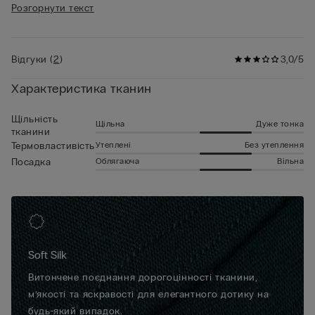
рукавами максимально комфортною незалежно від
Розгорнути текст
• Зріст моделі 185 см, розмір L
температури та сезону. Саме завдяки цим характеристикам
ця модель гарно підходить на роль білизни, або ж просто
під піджак у продуманих кежуальних луках.
Відгуки
(
2
)
3,0/5
Характеристика тканин
Щільність
Щільна
Дуже тонка
тканини
Утеплені
Без утеплення
Термовластивість
Облягаюча
Вільна
Посадка
Soft Silk
Витончене поєднання дорогоцінності тканини,
м’якості та яскравості для елегантного дотику на
будь-який випадок.