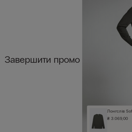
Завершити промо
Лонгслів Sof
₴ 3.069,00