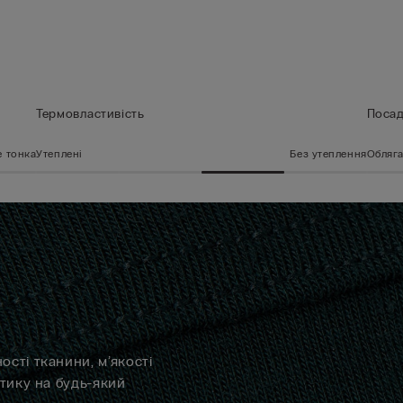
Термовластивість
Поса
 тонка
Утеплені
Без утеплення
Обляг
сті тканини, м’якості
отику на будь-який