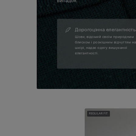
випадок.
Дорогоцінна елегантність
Шовк, відомий своїм природним
блиском і розкішним відчуттям н
шкірі, надає одягу вишуканої
елегантності.
REGULAR FIT