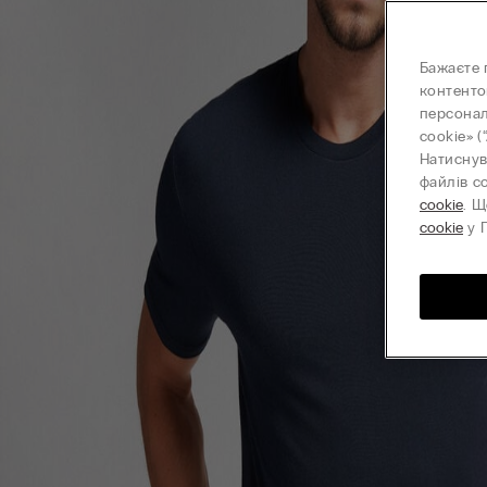
Бажаєте 
контенто
персонал
cookie» (
Натиснув
файлів c
cookie
. Щ
cookie
у П