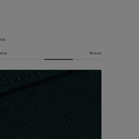
дка
аюча
Вільна