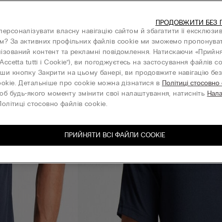
ПРОДОВЖИТИ БЕЗ 
персоналізувати власну навігацію сайтом й збагатити її ексклюзи
м? За активних профільних файлів cookie ми зможемо пропонува
ізований контент та рекламні повідомлення. Натискаючи «Прийня
“Accetta tutti i Cookie”), ви погоджуєтесь на застосування файлів co
ши кнопку Закрити на цьому банері, ви продовжите навігацію без 
ookie. Детальніше про cookie можна дізнатися в
Політиці стосовно
об будь-якого моменту змінити свої налаштування, натисніть
Нал
олітиці стосовно файлів cookie.
ПРИЙНЯТИ ВСІ ФАЙЛИ СOOKIE