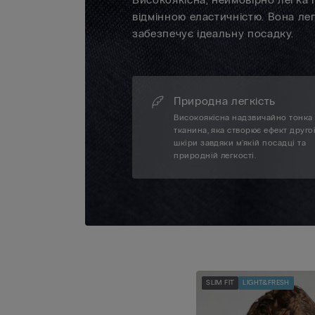
відмінною еластичністю. Вона ле
забезпечує ідеальну посадку.
Природна легкість
Високоякісна надзвичайно тонка
тканина, яка створює ефект друго
шкіри завдяки м'якій посадці та
природній легкості.
SLIM FIT
LIGHT&FRESH