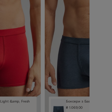
Light &amp; Fresh
Боксери з Бавовни Light &
₴ 1.069,00