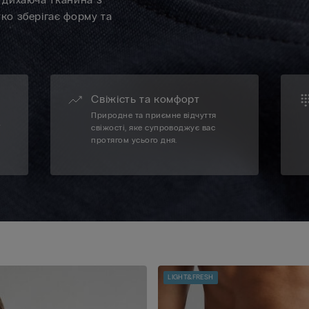
гко зберігає форму та
Свіжість та комфорт
Природне та приємне відчуття
ї
свіжості, яке супроводжує вас
протягом усього дня.
LIGHT&FRESH