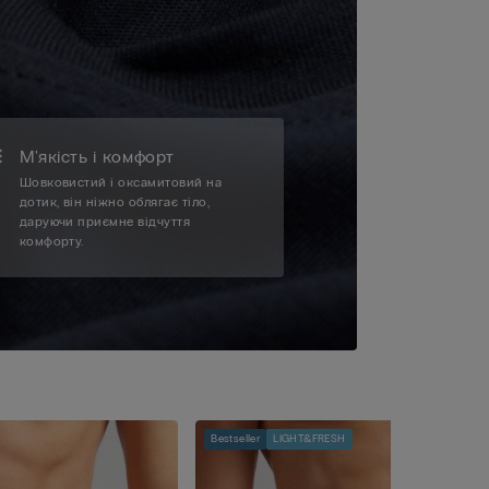
М'якість і комфорт
Шовковистий і оксамитовий на
дотик, він ніжно облягає тіло,
даруючи приємне відчуття
комфорту.
Bestseller
LIGHT&FRESH