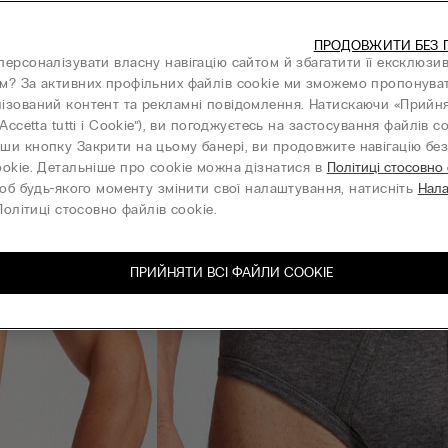
ПРОДОВЖИТИ БЕЗ 
персоналізувати власну навігацію сайтом й збагатити її ексклюзи
м? За активних профільних файлів cookie ми зможемо пропонува
ізований контент та рекламні повідомлення. Натискаючи «Прийня
“Accetta tutti i Cookie”), ви погоджуєтесь на застосування файлів co
ши кнопку Закрити на цьому банері, ви продовжите навігацію без 
ookie. Детальніше про cookie можна дізнатися в
Політиці стосовно
об будь-якого моменту змінити свої налаштування, натисніть
Нал
олітиці стосовно файлів cookie.
ПРИЙНЯТИ ВСІ ФАЙЛИ СOOKIE