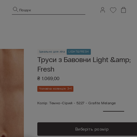
Пошук
Ідеально для літа
LIGHT&FRESH
Труси з Бавовни Light &amp;
Fresh
₴ 1.069,00
Чоловіча колекція: 3+1
Колір:
Темно-Сірий -
5227 - Grafite Melange
Виберіть розмір