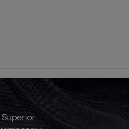
Superior
і дихаюча тканина з