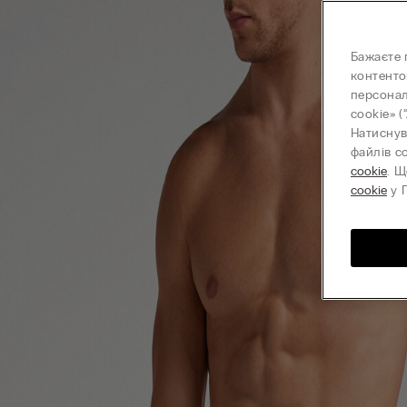
Бажаєте 
контенто
персонал
cookie» (
Натиснув
файлів c
cookie
. Щ
cookie
у П