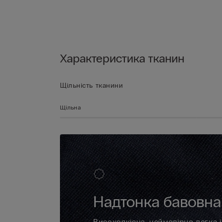
Характеристика тканин
Щільність тканини
Щільна
Надтонка бавовна 
Високоякісна, неймовірно легка 