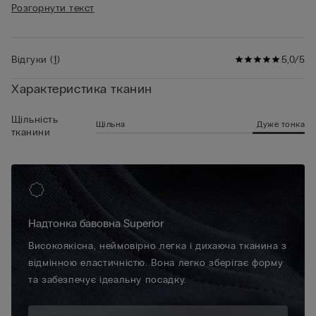
дещо еластичній тканині, яка добре дихає, ці чоловічі труси
Розгорнути текст
• Зріст моделі 185 см, розмір L
гарантують свіжість на весь день, тому що ваша шкіра
залишається сухою навіть у найспекотніші дні.
Відгуки
(
1
)
5,0/5
Характеристика тканин
Щільність
Щільна
Дуже тонка
тканини
Надтонка бавовна Superior
Високоякісна, неймовірно легка і дихаюча тканина з
відмінною еластичністю. Вона легко зберігає форму
та забезпечує ідеальну посадку.