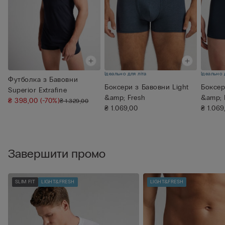
Ідеально для літа
Ідеально 
Футболка з Бавовни
Боксери з Бавовни Light
Боксер
Superior Extrafine
&amp; Fresh
&amp; 
₴ 398,00
(-70%)
₴ 1.329,00
₴ 1.069,00
₴ 1.069
Завершити промо
SLIM FIT
LIGHT&FRESH
LIGHT&FRESH