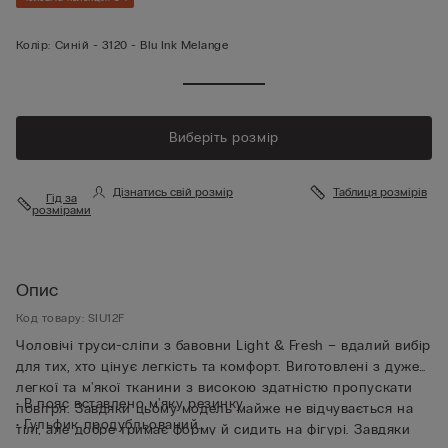
Колір:
Синій -
3120 - Blu Ink Melange
Виберіть розмір
Дізнатись свій розмір
Таблиця розмірів
Гід за
розмірами
Опис
Код товару: SIU12F
Чоловічі труси-сліпи з бавовни Light & Fresh – вдалий вибір
для тих, хто цінує легкість та комфорт. Виготовлені з дуже
легкої та м'якої тканини з високою здатністю пропускати
• В пояс вставлено м'яку резинку
повітря. Завдяки цьому модель майже не відчувається на
• Гульфик продубльований
тілі, але добре тримає форму й сидить на фігурі. Завдяки
• М’яко облягає тіло