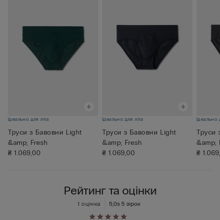
Ідеально для літа
Ідеально для літа
Ідеально 
Труси з Бавовни Light
Труси з Бавовни Light
Труси 
&amp; Fresh
&amp; Fresh
&amp; 
₴ 1.069,00
₴ 1.069,00
₴ 1.069
Рейтинг та оцінки
1 оцінка
5,0
з 5 зірок