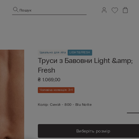
Пошук
Ідеально для літа
LIGHT&FRESH
Труси з Бавовни Light &amp;
Fresh
₴ 1.069,00
Чоловіча колекція: 3+1
Колір:
Синій -
800 - Blu Notte
Виберіть розмір