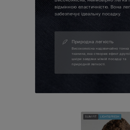
відмінною еластичністю. Вона ле
забезпечує ідеальну посадку.
Природна легкість
Високоякісна надзвичайно тонка
тканина, яка створює ефект друго
шкіри завдяки м'якій посадці та
природній легкості.
SLIM FIT
LIGHT&FRESH