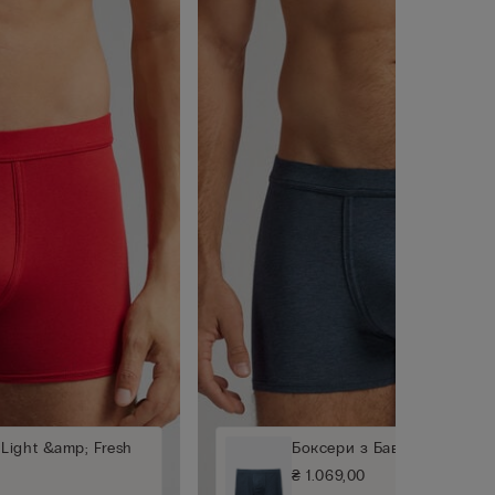
Light &amp; Fresh
Боксери з Бавовни Light &
₴ 1.069,00