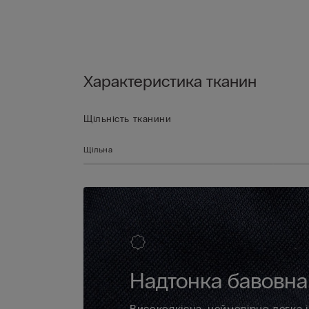
Характеристика тканин
Щільність тканини
Щільна
Надтонка бавовна 
Високоякісна, неймовірно легка 