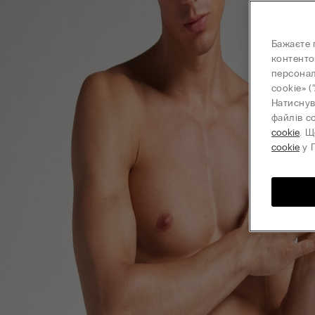
Бажаєте 
контенто
персонал
cookie» (
Натиснув
файлів c
cookie
. Щ
cookie
у П