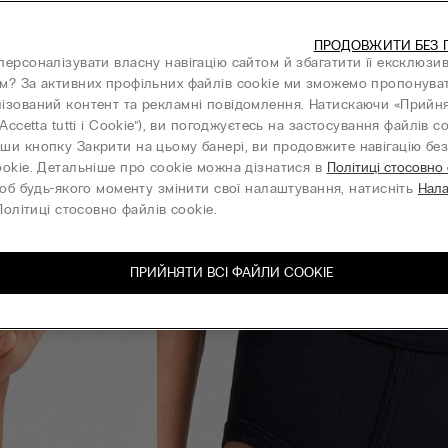
ПРОДОВЖИТИ БЕЗ 
персоналізувати власну навігацію сайтом й збагатити її ексклюзи
м? За активних профільних файлів cookie ми зможемо пропонува
ізований контент та рекламні повідомлення. Натискаючи «Прийня
“Accetta tutti i Cookie”), ви погоджуєтесь на застосування файлів co
ши кнопку Закрити на цьому банері, ви продовжите навігацію без 
ookie. Детальніше про cookie можна дізнатися в
Політиці стосовно
об будь-якого моменту змінити свої налаштування, натисніть
Нал
олітиці стосовно файлів cookie.
ПРИЙНЯТИ ВСІ ФАЙЛИ СOOKIE