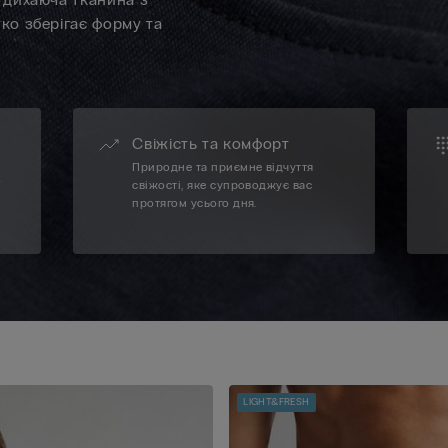
гко зберігає форму та
Свіжість та комфорт
Природне та приємне відчуття
ї
свіжості, яке супроводжує вас
протягом усього дня.
LIGHT&FRESH