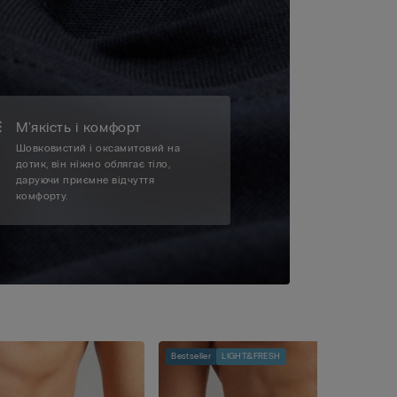
М'якість і комфорт
Шовковистий і оксамитовий на
дотик, він ніжно облягає тіло,
даруючи приємне відчуття
комфорту.
Bestseller
LIGHT&FRESH