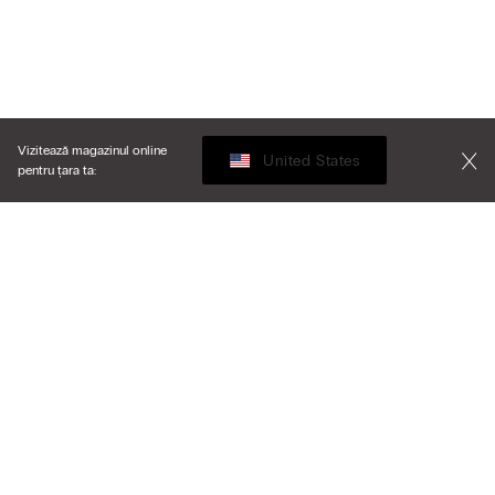
Vizitează magazinul online
United States
pentru țara ta:
Aranjează după
Cele mai vândute
Preț (mare-mic)
My Intimissimi
Preț (mic-mare)
Cele mai noi
Gift card