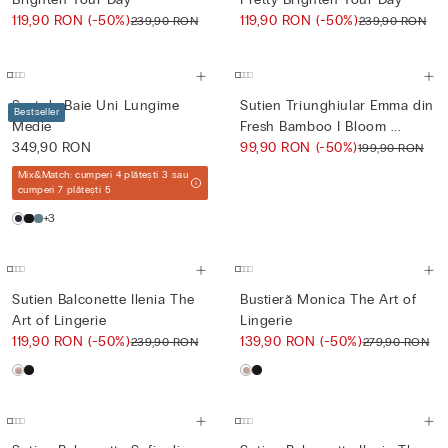
119,90 RON
(-50%)
119,90 RON
(-50%)
239,90 RON
239,90 RON
Șort de Baie Uni Lungime
Sutien Triunghiular Emma din
Bestseller
Medie
Fresh Bamboo I Bloom ...
349,90 RON
99,90 RON
(-50%)
199,90 RON
Mix&Match: cumperi 4 plătești 3 sau
cumperi 7 plătești 5
+3
Sutien Balconette Ilenia The
Bustieră Monica The Art of
Art of Lingerie
Lingerie
119,90 RON
(-50%)
139,90 RON
(-50%)
239,90 RON
279,90 RON