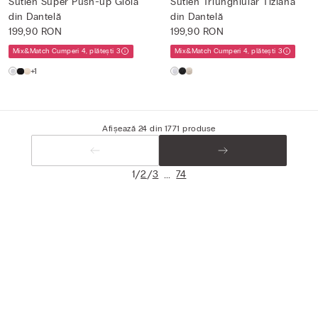
Sutien Super Push-up Gioia
Sutien Triunghiular Tiziana
din Dantelă
din Dantelă
199,90 RON
199,90 RON
Mix&Match Cumperi 4, plătești 3
Mix&Match Cumperi 4, plătești 3
+1
Afișează 24 din 1771 produse
/
/
...
1
2
3
74