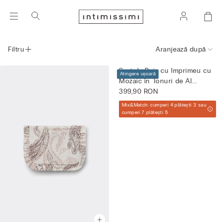
Filtru
Aranjează după
Șort de Baie cu Imprimeu cu
Atingere ușoară
Mozaic în Tonuri de Al...
399,90 RON
Mix&Match: cumperi 4 plătești 3 sau
cumperi 7 plătești 5