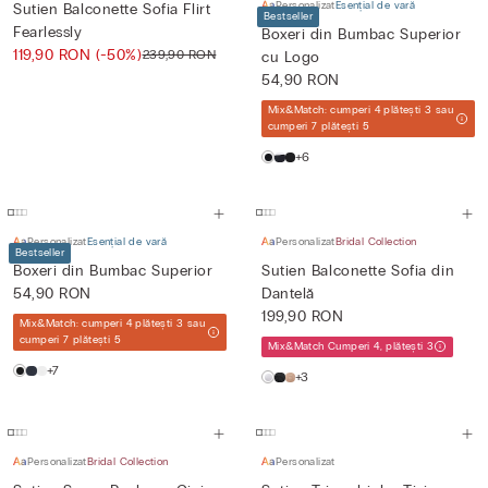
Personalizat
Esențial de vară
Sutien Balconette Sofia Flirt
Bestseller
Fearlessly
Boxeri din Bumbac Superior
119,90 RON
(-50%)
239,90 RON
cu Logo
54,90 RON
Mix&Match: cumperi 4 plătești 3 sau
cumperi 7 plătești 5
+6
Personalizat
Esențial de vară
Personalizat
Bridal Collection
Bestseller
Boxeri din Bumbac Superior
Sutien Balconette Sofia din
54,90 RON
Dantelă
199,90 RON
Mix&Match: cumperi 4 plătești 3 sau
cumperi 7 plătești 5
Mix&Match Cumperi 4, plătești 3
+7
+3
Personalizat
Bridal Collection
Personalizat