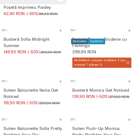
Poșetă Imprimeu Paisley
42,40 RON
(-50%)
84,90 RON
Bustieră Sofia Midnight
Șort de Baie cu Broderie cu
Bestseller
Dad&Son
Summer
Flamingo
149,90 RON
(-50%)
399,90 RON
299,90 RON
Mix&Match: cumperi 4 plătești 3 sau
cumperi 7 plătești 5
Sutien Balconette Ilenia Get
Bustieră Monica Get Noticed
Noticed
139,90 RON
(-50%)
279,90 RON
119,90 RON
(-50%)
239,90 RON
Sutien Balconette Sofia Pretty
Sutien Push-Up Monica
Brighten Your Day
Pretty Brighten Your Day