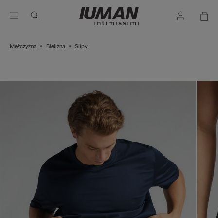
Mężczyzna
Bielizna
Slipy