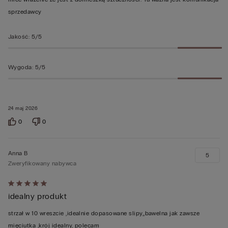
sprzedawcy
Jakość
:
5/5
Wygoda
:
5/5
24 maj 2026
0
0
Anna B
5
Zweryfikowany nabywca
Ocena
idealny produkt
5
z
strzał w 10 wreszcie ,idealnie dopasowane slipy,,bawelna jak zawsze
5
mięciutka ,krój idealny, polecam