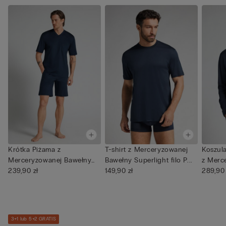
Krótka Piżama z
T-shirt z Merceryzowanej
Koszul
Merceryzowanej Bawełny
Bawełny Superlight filo P...
z Merc
filo Premiu...
239,90 zł
149,90 zł
...
289,90 
3+1 lub 5+2 GRATIS