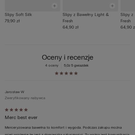
Slipy Soft Silk
Slipy z Bawełny Light &
Slipy z
79,90 zł
Fresh
Fresh
64,90 zł
64,90 z
Oceny i recenzje
4 oceny
5,0
z 5 gwiazdek
Jarosław W
Zweryfikowany nabywca
Ocena
Merc best ever
5
z
Merceryzowana bawełna to komfort i wygoda. Podczas zakupu można
5
mieć wrażenie że jest z domieszką sztuczności. Tu ważna jest komunikacja