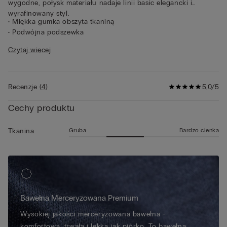
wygodne, połysk materiału nadaje linii basic elegancki i
wyrafinowany styl.
• Miękka gumka obszyta tkaniną
• Podwójna podszewka
• Delikatnie przylegają do ciała
Czytaj więcej
• Model ma 185 cm wzrostu i ma na sobie rozmiar 5 / L
Informacja dla klienta:
Na zakupionym produkcie może
widnieć nowe logo IUMAN Intimissimi Uomo, jednakże produkt
został wykonany z materiału tej samej jakości, ma ten sam krój i
Recenzje
(
4
)
5,0/5
wykończenie, jak ten przedstawiony na tej stronie.
Cechy produktu
Gruba
Bardzo cienka
Tkanina
Bawełna Merceryzowana Premium
Wysokiej jakości merceryzowana bawełna -
komfortowa, trwała i lekka jak piórko. To bawełna,