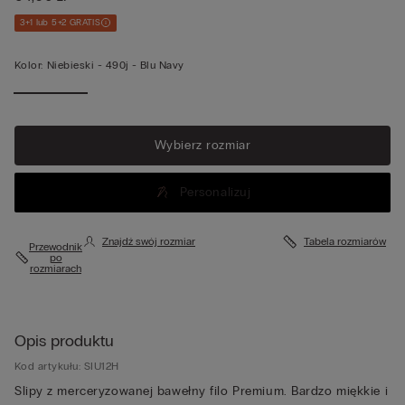
3+1 lub 5+2 GRATIS
Kolor:
Niebieski -
490j - Blu Navy
Wybierz rozmiar
Personalizuj
Znajdź swój rozmiar
Tabela rozmiarów
Przewodnik
po
rozmiarach
Opis produktu
Kod artykułu: SIU12H
Slipy z merceryzowanej bawełny filo Premium. Bardzo miękkie i