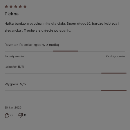
Ocena
Piękna
5
z
Halka bardzo wygodna, miła dla ciała. Super długość, bardzo kobieca i
5
elegancka . Trochę się gniecie po spaniu.
Rozmiar
:
Rozmiar zgodny z metką
Za mały rozmiar
Za duży rozmiar
Jakość
:
5/5
Wygoda
:
5/5
20 kwi 2026
0
0