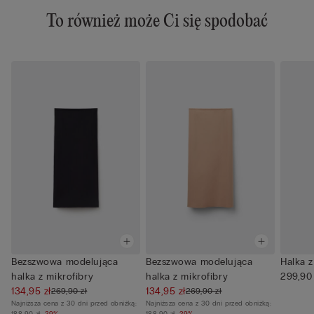
To również może Ci się spodobać
Bezszwowa modelująca
Bezszwowa modelująca
Halka 
halka z mikrofibry
halka z mikrofibry
299,90 
134,95 zł
134,95 zł
269,90 zł
269,90 zł
Najniższa cena z 30 dni przed obniżką:
Najniższa cena z 30 dni przed obniżką:
188,90 zł
-29%
188,90 zł
-29%