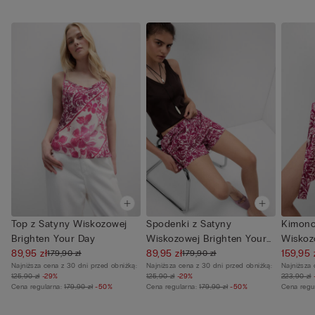
Top z Satyny Wiskozowej
Spodenki z Satyny
Kimono
Brighten Your Day
Wiskozowej Brighten Your
Wiskoz
89,95 zł
Day
89,95 zł
Day
159,95 
179,90 zł
179,90 zł
Najniższa cena z 30 dni przed obniżką:
Najniższa cena z 30 dni przed obniżką:
Najniższa 
125,90 zł
-29%
125,90 zł
-29%
223,90 zł
Cena regularna:
179,90 zł
-50%
Cena regularna:
179,90 zł
-50%
Cena regu