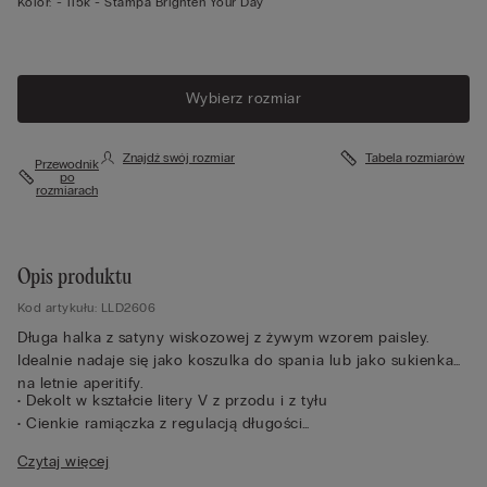
Kolor:
-
115k - Stampa Brighten Your Day
Wybierz rozmiar
Znajdź swój rozmiar
Tabela rozmiarów
Przewodnik
po
rozmiarach
Opis produktu
Kod artykułu: LLD2606
Długa halka z satyny wiskozowej z żywym wzorem paisley.
Idealnie nadaje się jako koszulka do spania lub jako sukienka
na letnie aperitify.
• Dekolt w kształcie litery V z przodu i z tyłu
• Cienkie ramiączka z regulacją długości
• Regularny krój
Czytaj więcej
• Modelka ma 175 cm wzrostu i ma na sobie rozmiar 2 / S