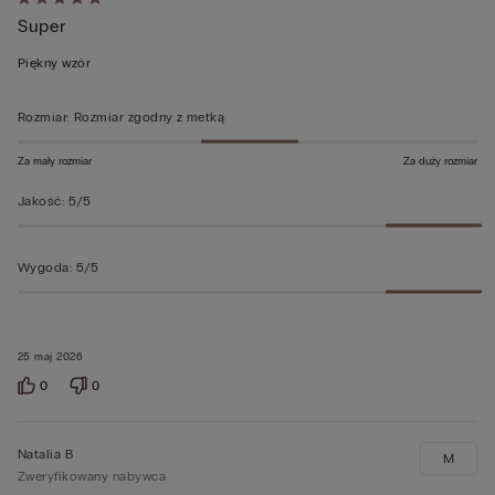
Ocena
Super
5
z
Piękny wzór
5
Rozmiar
:
Rozmiar zgodny z metką
Za mały rozmiar
Za duży rozmiar
Jakość
:
5/5
Wygoda
:
5/5
25 maj 2026
0
0
Natalia B
M
Zweryfikowany nabywca