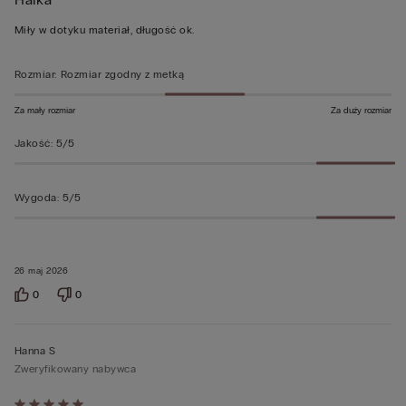
5
z
Miły w dotyku materiał, długość ok.
5
Rozmiar
:
Rozmiar zgodny z metką
Za mały rozmiar
Za duży rozmiar
Jakość
:
5/5
Wygoda
:
5/5
26 maj 2026
0
0
Hanna S
Zweryfikowany nabywca