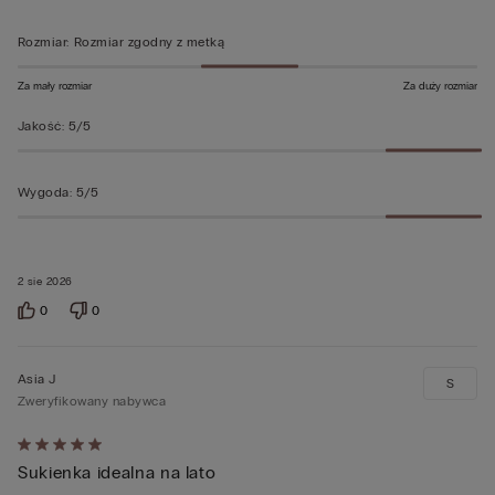
Rozmiar
:
Rozmiar zgodny z metką
Za mały rozmiar
Za duży rozmiar
Jakość
:
5/5
Wygoda
:
5/5
2 sie 2026
0
0
Asia J
S
Zweryfikowany nabywca
Ocena
Sukienka idealna na lato
5