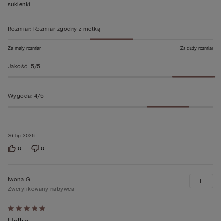
5
sukienki
Rozmiar
:
Rozmiar zgodny z metką
Za mały rozmiar
Za duży rozmiar
Jakość
:
5/5
Wygoda
:
4/5
26 lip 2026
0
0
Iwona G
L
Zweryfikowany nabywca
Ocena
Halka