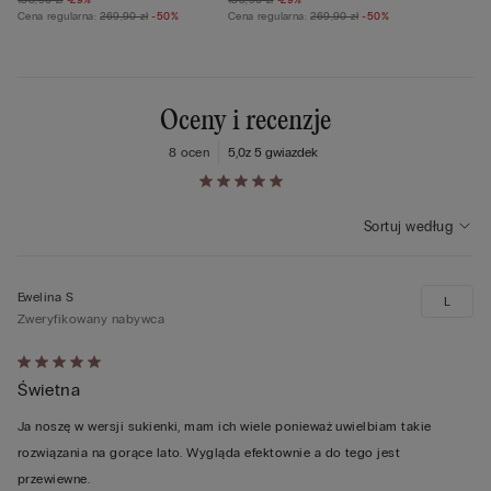
Cena regularna:
269,90 zł
-50%
Cena regularna:
269,90 zł
-50%
Oceny i recenzje
8 ocen
5,0
z 5 gwiazdek
Sortuj według
Ewelina S
L
Zweryfikowany nabywca
Ocena
Świetna
5
z
Ja noszę w wersji sukienki, mam ich wiele ponieważ uwielbiam takie
5
rozwiązania na gorące lato. Wygląda efektownie a do tego jest
przewiewne.