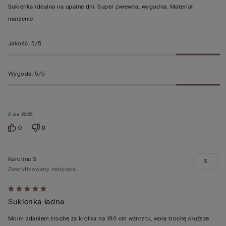
z
Sukienka idealna na upalne dni. Super zwiewna, wygodna. Materiał
5
marzenie
Jakość
:
5/5
Wygoda
:
5/5
2 sie 2026
0
0
Karolina S
S
Zweryfikowany nabywca
Ocena
Sukienka ładna
5
z
Moim zdaniem trochę za krótka na 180 cm wzrostu, wolę trochę dłuższe