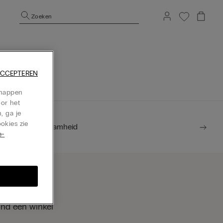
Zoeken
epage te gaan.
ACCEPTEREN
chappen
oor het
, ga je
okies zie
Duurzaamheid
e-
ind een winkel