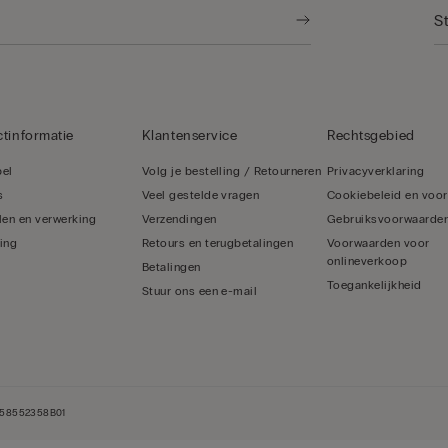
tinformatie
Klantenservice
Rechtsgebied
bel
Volg je bestelling / Retourneren
Privacyverklaring
s
Veel gestelde vragen
Cookiebeleid en voo
len en verwerking
Verzendingen
Gebruiksvoorwaarde
ing
Retours en terugbetalingen
Voorwaarden voor
onlineverkoop
Betalingen
Toegankelijkheid
Stuur ons een e-mail
NL858552358B01