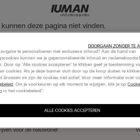
e kunnen deze pagina niet vinden.
collectie nog steeds ontdekken via het menu of door naar onze hom
DOORGAAN ZONDER TE 
de homepage
 navigatie te personaliseren met exclusieve inhoud? Aan de hand van
ingscookies kunnen we je gepersonaliseerde inhoud en reclameboods
. Door op "Alle cookies accepteren" te klikken geef je toestemming v
an cookies. Als je deze banner sluit door op de knop sluiten te klikken
t browsen en zijn de cookies niet actief. Voor meer informatie over co
Cadeaukaart
ebeleid
. Om je voorkeuren op elk moment te wijzigen, klik je op
Cooki
en
in het cookiebeleid".
ALLE COOKIES ACCEPTEREN
rijven voor de nieuwbrief
V