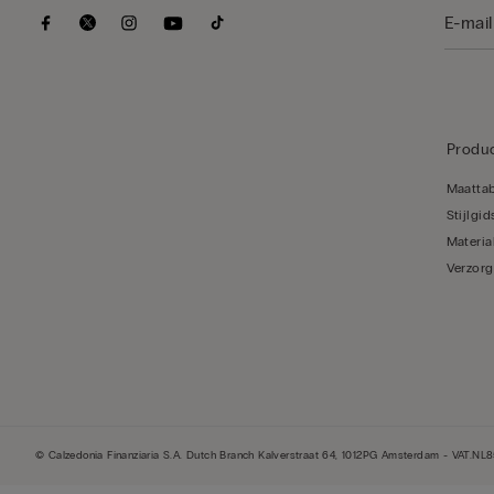
Produc
Maatta
Stijlgid
Materia
Verzorg
© Calzedonia Finanziaria S.A. Dutch Branch Kalverstraat 64, 1012PG Amsterdam - VAT.