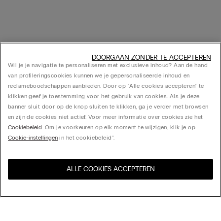
DOORGAAN ZONDER TE ACCEPTEREN
Wil je je navigatie te personaliseren met exclusieve inhoud? Aan de hand
van profileringscookies kunnen we je gepersonaliseerde inhoud en
reclameboodschappen aanbieden. Door op "Alle cookies accepteren" te
klikken geef je toestemming voor het gebruik van cookies. Als je deze
banner sluit door op de knop sluiten te klikken, ga je verder met browsen
en zijn de cookies niet actief. Voor meer informatie over cookies zie het
Cookiebeleid
. Om je voorkeuren op elk moment te wijzigen, klik je op
Cookie-instellingen
in het cookiebeleid".
ALLE COOKIES ACCEPTEREN
Bezoek de online winkel voor
United States
uw land:
Sorteer op