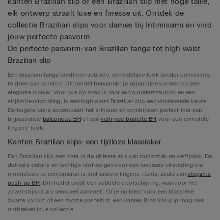
kanten Brazilian slip of een Brazilian slip met hoge taille,
elk ontwerp straalt luxe en finesse uit. Ontdek de
collectie Brazilian slips voor dames bij Intimissimi en vind
jouw perfecte pasvorm.
De perfecte pasvorm: van Brazilian tanga tot high waist
Brazilian slip
Een Brazilian tanga biedt een subtiele, verleidelijke look zonder concessies
te doen aan comfort. Dit model benadrukt je natuurlijke vormen op een
elegante manier. Voor wie op zoek is naar extra ondersteuning en een
stijlvolle uitstraling, is een high waist Brazilian slip een uitstekende keuze.
De hogere taille accentueert het silhouet en combineert perfect met een
bijpassende
balconette BH
of een
verfijnde bralette BH
voor een complete
lingerie-look.
Kanten Brazilian slips: een tijdloze klassieker
Een Brazilian slip met kant is de ultieme mix van romantiek en verfijning. De
delicate details en luchtige stof zorgen voor een luxueuze uitstraling die
moeiteloos te combineren is met andere lingerie-items, zoals een
elegante
push-up BH
. Dit model biedt een subtiele doorschijning, waardoor het
zowel stijlvol als sensueel aanvoelt. Of je nu kiest voor een klassieke
zwarte variant of een zachte pasteltint, een kanten Brazilian slip mag niet
ontbreken in je collectie.