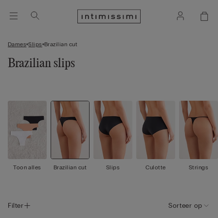
Dames
Slips
Brazilian cut
Brazilian slips
Toon alles
Brazilian cut
Slips
Culotte
Strings
Filter
Sorteer op