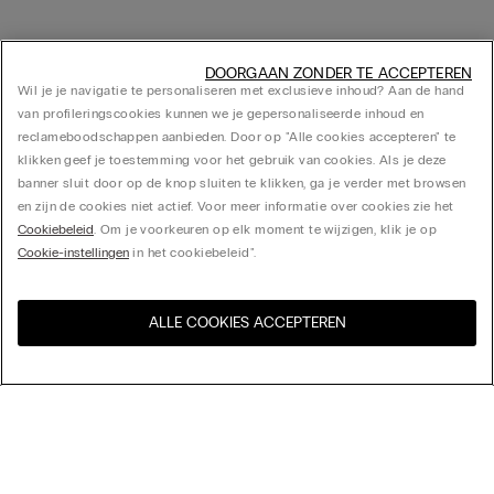
DOORGAAN ZONDER TE ACCEPTEREN
Wil je je navigatie te personaliseren met exclusieve inhoud? Aan de hand
van profileringscookies kunnen we je gepersonaliseerde inhoud en
reclameboodschappen aanbieden. Door op "Alle cookies accepteren" te
klikken geef je toestemming voor het gebruik van cookies. Als je deze
banner sluit door op de knop sluiten te klikken, ga je verder met browsen
en zijn de cookies niet actief. Voor meer informatie over cookies zie het
Cookiebeleid
. Om je voorkeuren op elk moment te wijzigen, klik je op
Cookie-instellingen
in het cookiebeleid".
ALLE COOKIES ACCEPTEREN
Bezoek de online winkel voor
United States
uw land:
Sorteer op
Bestsellers
Prijs aflopend