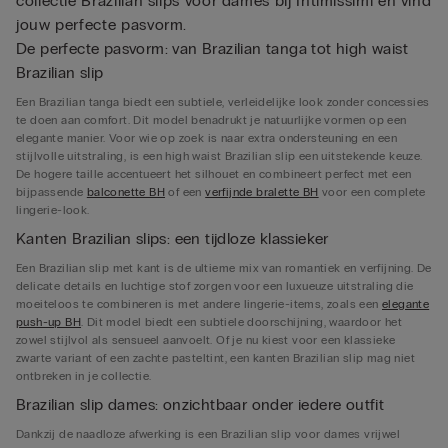
collectie Brazilian slips voor dames bij Intimissimi en vind
jouw perfecte pasvorm.
De perfecte pasvorm: van Brazilian tanga tot high waist
Brazilian slip
Een Brazilian tanga biedt een subtiele, verleidelijke look zonder concessies
te doen aan comfort. Dit model benadrukt je natuurlijke vormen op een
elegante manier. Voor wie op zoek is naar extra ondersteuning en een
stijlvolle uitstraling, is een high waist Brazilian slip een uitstekende keuze.
De hogere taille accentueert het silhouet en combineert perfect met een
bijpassende
balconette BH
of een
verfijnde bralette BH
voor een complete
lingerie-look.
Kanten Brazilian slips: een tijdloze klassieker
Een Brazilian slip met kant is de ultieme mix van romantiek en verfijning. De
delicate details en luchtige stof zorgen voor een luxueuze uitstraling die
moeiteloos te combineren is met andere lingerie-items, zoals een
elegante
push-up BH
. Dit model biedt een subtiele doorschijning, waardoor het
zowel stijlvol als sensueel aanvoelt. Of je nu kiest voor een klassieke
zwarte variant of een zachte pasteltint, een kanten Brazilian slip mag niet
ontbreken in je collectie.
Brazilian slip dames: onzichtbaar onder iedere outfit
Dankzij de naadloze afwerking is een Brazilian slip voor dames vrijwel