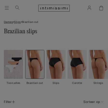
Dames
Slips
Brazilian cut
Brazilian slips
Toon alles
Brazilian cut
Slips
Culotte
Strings
Filter
Sorteer op