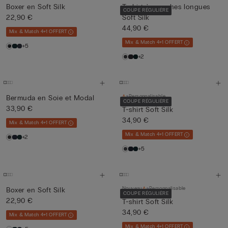
Boxer en Soft Silk
T-shirt à manches longues
COUPE RÉGULIÈRE
22,90 €
Soft Silk
44,90 €
Mix & Match 4+1 OFFERT
Mix & Match 4+1 OFFERT
+5
+2
Personnalisable
Bermuda en Soie et Modal
COUPE RÉGULIÈRE
33,90 €
T-shirt Soft Silk
34,90 €
Mix & Match 4+1 OFFERT
Mix & Match 4+1 OFFERT
+2
+5
Nouveau
Personnalisable
Boxer en Soft Silk
COUPE RÉGULIÈRE
22,90 €
T-shirt Soft Silk
34,90 €
Mix & Match 4+1 OFFERT
Mix & Match 4+1 OFFERT