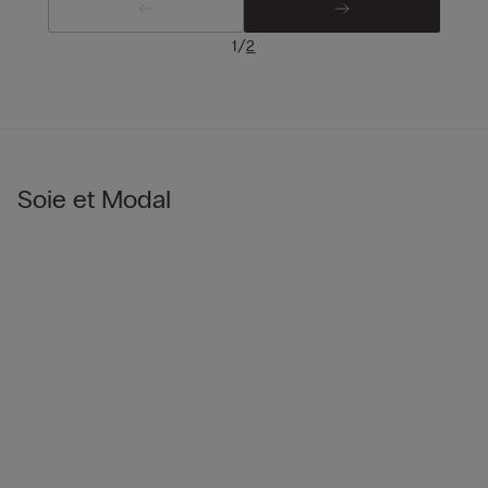
/
1
2
Soie et Modal