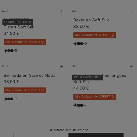
Personnalisable
Boxer en Soft Silk
COUPE RÉGULIÈRE
22,90 €
T-shirt Soft Silk
34,90 €
Mix & Match 4+1 OFFERT
Mix & Match 4+1 OFFERT
+5
+5
Bermuda en Soie et Modal
T-shirt à manches longues
COUPE RÉGULIÈRE
33,90 €
Soft Silk
44,90 €
Mix & Match 4+1 OFFERT
Mix & Match 4+1 OFFERT
+2
+2
24 article sur 38 affiché