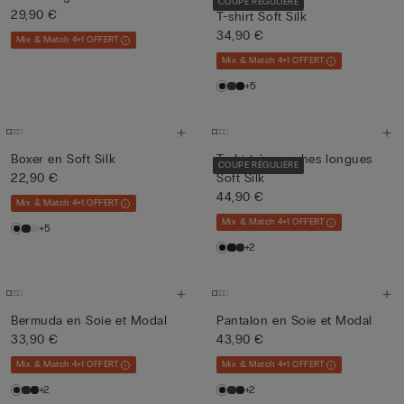
COUPE RÉGULIÈRE
29,90 €
T-shirt Soft Silk
34,90 €
Mix & Match 4+1 OFFERT
Mix & Match 4+1 OFFERT
+5
Boxer en Soft Silk
T-shirt à manches longues
COUPE RÉGULIÈRE
22,90 €
Soft Silk
44,90 €
Mix & Match 4+1 OFFERT
Mix & Match 4+1 OFFERT
+5
+2
Bermuda en Soie et Modal
Pantalon en Soie et Modal
33,90 €
43,90 €
Mix & Match 4+1 OFFERT
Mix & Match 4+1 OFFERT
+2
+2