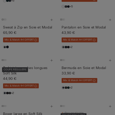
+5
+5
Sweat à Zip en Soie et Modal
Pantalon en Soie et Modal
65,90 €
43,90 €
Mix & Match 4+1 OFFERT
Mix & Match 4+1 OFFERT
+2
T-shirt à manches longues
Bermuda en Soie et Modal
COUPE RÉGULIÈRE
Soft Silk
33,90 €
44,90 €
Mix & Match 4+1 OFFERT
Mix & Match 4+1 OFFERT
+2
+2
Personnalisable
Boxer large en Soft Silk