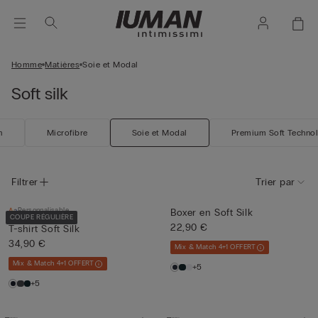
Homme
Matières
Soie et Modal
Soft silk
n
Microfibre
Soie et Modal
Premium Soft Techno
Filtrer
Trier par
Personnalisable
Boxer en Soft Silk
COUPE RÉGULIÈRE
22,90 €
T-shirt Soft Silk
34,90 €
Mix & Match 4+1 OFFERT
Mix & Match 4+1 OFFERT
+5
+5