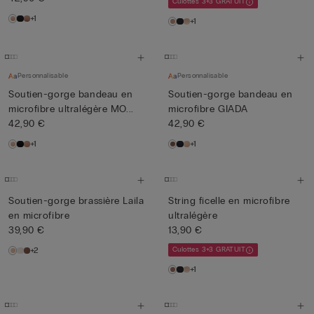
Culottes 3+3 GRATUIT
+1
+1
Personnalisable
Personnalisable
Soutien-gorge bandeau en
Soutien-gorge bandeau en
microfibre ultralégère MO...
microfibre GIADA
42,90 €
42,90 €
+1
+1
Soutien-gorge brassière Laila
String ficelle en microfibre
en microfibre
ultralégère
39,90 €
13,90 €
+2
Culottes 3+3 GRATUIT
+1