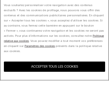
Vous souhaitez personnaliser votre navigation avec des contenus
exclusifs ? Avec les cookies de profilage, nous pouvons vous offrir des
contenus et des communications publicitaires personnalisées. En cliquant
sur « Accepter tous les cookies », vous acceptez d'utiliser les cookies. Si
au contraire, vous fermez cette bannière en appuyant sur le bouton
« Fermer », vous continuerez votre navigation et les cookies ne seront pas
activés. Pour plus d'informations sur les cookies, consultez notre
Politique
relative aux cookies
. Vous pouvez modifier à tout moment vos préférences
en cliquant sur
Paramètres des cookies
présents dans la politique relative
aux cookies.
ACCEPTER TOUS LES COOKIES
Visitez l’e-store de votre
United States
pays
Trier par
Nos coups de cœur
Prix décroissant
My Intimissimi
Prix croissant