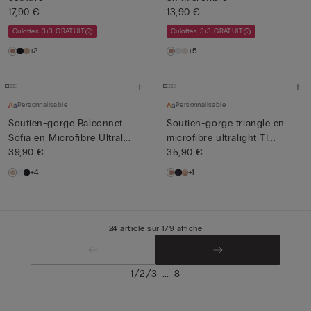
17,90 €
13,90 €
Culottes 3+3 GRATUIT
Culottes 3+3 GRATUIT
+2
+5
Personnalisable
Personnalisable
Soutien-gorge Balconnet
Soutien-gorge triangle en
Sofia en Microfibre Ultral...
microfibre ultralight TI...
39,90 €
35,90 €
+4
+1
24 article sur 179 affiché
/
/
...
1
2
3
8