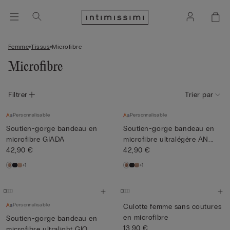
Femme
Tissus
Microfibre
Microfibre
Filtrer
Trier par
Personnalisable
Personnalisable
Soutien-gorge bandeau en
Soutien-gorge bandeau en
microfibre GIADA
microfibre ultralégère AN...
42,90 €
42,90 €
+1
+1
Personnalisable
Culotte femme sans coutures
en microfibre
Soutien-gorge bandeau en
13,90 €
microfibre ultralight GIO...