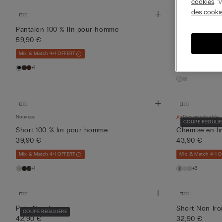
cookies
. 
des cooki
Personnalisable
Pantalon 100 % lin pour homme
COUPE RÉGULIÈ
59,90 €
Chemise à man
39,90 €
Mix & Match 4+1 OFFERT
Mix & Match 4+1 
+1
Nouveau
Personnalisable
COUPE RÉGULIÈ
Short 100 % lin pour homme
Chemise en li
39,90 €
43,90 €
Mix & Match 4+1 OFFERT
Mix & Match 4+1 
+1
+3
Polo Non Iron
Short Non Iro
COUPE RÉGULIÈRE
42,90 €
32,90 €