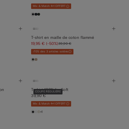
Mix & Match 4+1 OFFERT
T-shirt en maille de coton flammé
19,95 €
(-50%)
39,90 €
-70% dès 3 articles soldés
ion
T-shirt 100% lin Soft
COUPE RÉGULIÈRE
39,90 €
Mix & Match 4+1 OFFERT
+1