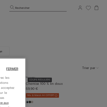
Rechercher
ge
Trier par
FERMER
ec les
Nouveau
COUPE RÉGULIÈRE
ations
Chemise 100 % lin doux
s acceptez
59,90 €
ur le
Mix & Match 4+1 OFFERT
pas
ive aux