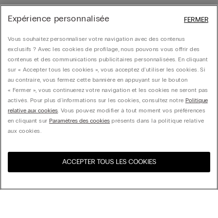
Expérience personnalisée
FERMER
Vous souhaitez personnaliser votre navigation avec des contenus
exclusifs ? Avec les cookies de profilage, nous pouvons vous offrir des
contenus et des communications publicitaires personnalisées. En cliquant
sur « Accepter tous les cookies », vous acceptez d'utiliser les cookies. Si
au contraire, vous fermez cette bannière en appuyant sur le bouton
« Fermer », vous continuerez votre navigation et les cookies ne seront pas
activés. Pour plus d'informations sur les cookies, consultez notre
Politique
relative aux cookies
. Vous pouvez modifier à tout moment vos préférences
en cliquant sur
Paramètres des cookies
présents dans la politique relative
aux cookies.
ACCEPTER TOUS LES COOKIES
Visitez l’e-store de votre
United States
pays
Trier par