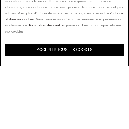
au contraire, vous fermez cette bannière en appuyant sur le bouton
« Fermer », vous continuerez votre navigation et les cookies ne seront pas
activés. Pour plus d'informations sur les cookies, consultez notre
Politique
relative aux cookies
. Vous pouvez modifier à tout moment vos préférences
en cliquant sur
Paramètres des cookies
présents dans la politique relative
aux cookies.
ACCEPTER TOUS LES COOKIES
Visitez l’e-store de votre
United States
pays
Trier par
Nos coups de cœur
Prix décroissant
My Intimissimi
Prix croissant
Nouveautés
Carte cadeau