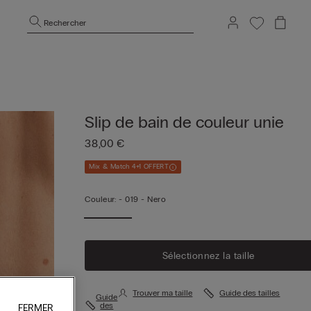
Rechercher
Slip de bain de couleur unie
38,00 €
Mix & Match 4+1 OFFERT
Couleur:
-
019 - Nero
Sélectionnez la taille
Trouver ma taille
Guide des tailles
Guide
des
FERMER