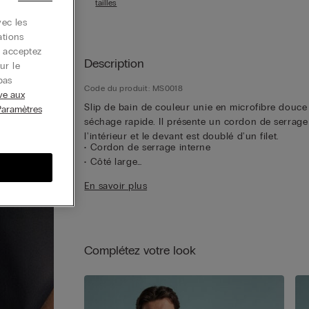
tailles
ec les
ations
s acceptez
Description
ur le
pas
Code du produit: MS0018
ive aux
Slip de bain de couleur unie en microfibre douce
Paramètres
séchage rapide. Il présente un cordon de serrage
l'intérieur et le devant est doublé d'un filet.
• Cordon de serrage interne
• Côté large
• Coupe ajustée
En savoir plus
• Le mannequin mesure 1,85 m et porte une taille 
Complétez votre look