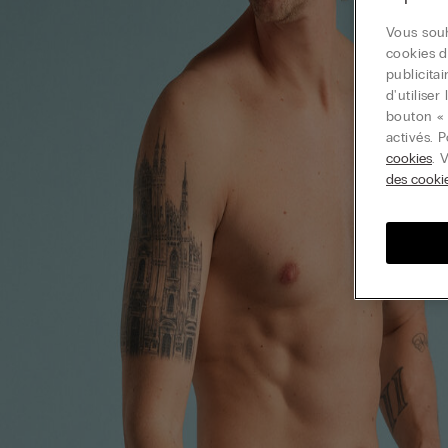
Vous souh
cookies d
publicita
d'utilise
bouton « 
activés. 
cookies
. 
des cooki