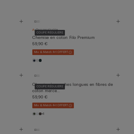
Personnalisable
COUPE RÉGULIÈRE
Chemise en coton Filo Premium
59,90 €
Mix & Match 4+1 OFFERT
Chemise à manches longues en fibres de
COUPE RÉGULIÈRE
coton merce...
59,90 €
Mix & Match 4+1 OFFERT
+1