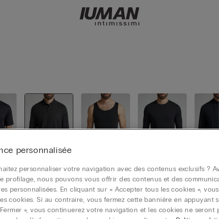
nce personnalisée
aitez personnaliser votre navigation avec des contenus exclusifs ? Av
s
Chemises
Débardeur
Manches l
Sweat
e profilage, nous pouvons vous offrir des contenus et des communic
s
ongues
ires personnalisées. En cliquant sur « Accepter tous les cookies », vou
r les cookies. Si au contraire, vous fermez cette bannière en appuyant s
Fermer », vous continuerez votre navigation et les cookies ne seront 