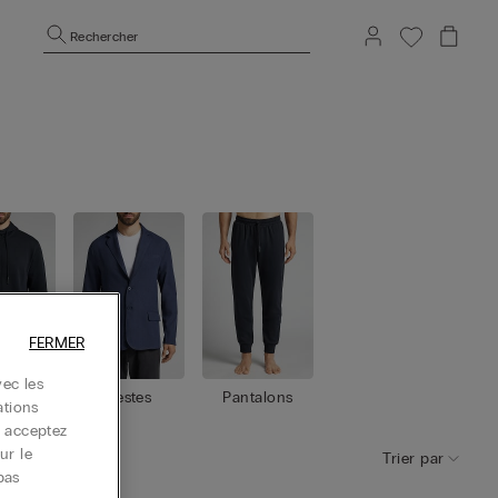
Rechercher
FERMER
ec les
shirt
Vestes
Pantalons
ations
s
s acceptez
ur le
Trier par
pas