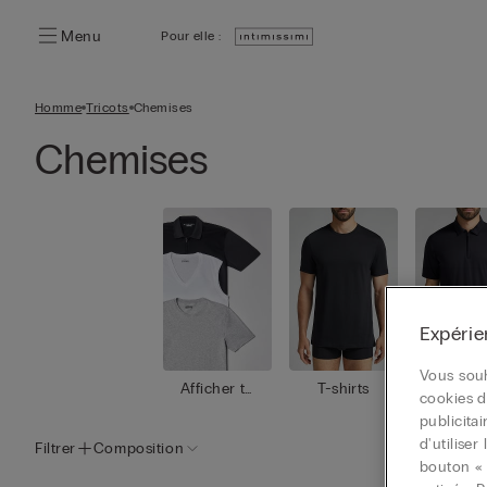
Menu
Pour elle :
Homme
Tricots
Chemises
Chemises
Expérie
Vous souh
Afficher to
T-shirts
Polo
cookies d
ut
publicita
d'utilise
Filtrer
Composition
bouton « 