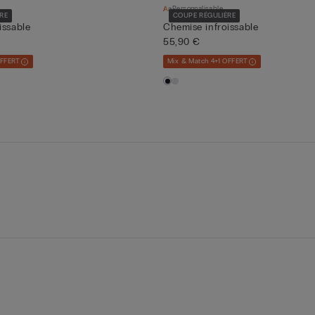
Personnalisable
RE
COUPE RÉGULIÈRE
issable
Chemise infroissable
55,90 €
OFFERT
Mix & Match 4+1 OFFERT