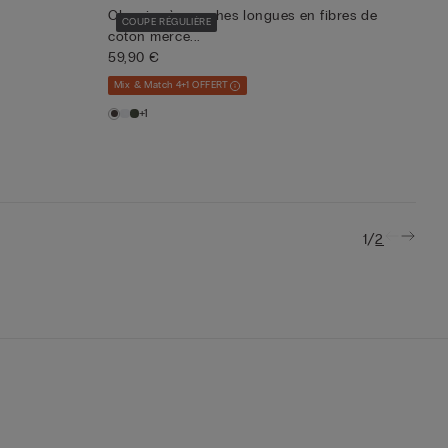
Chemise à manches longues en fibres de
COUPE RÉGULIÈRE
coton merce...
59,90 €
Mix & Match 4+1 OFFERT
+1
/
1
2