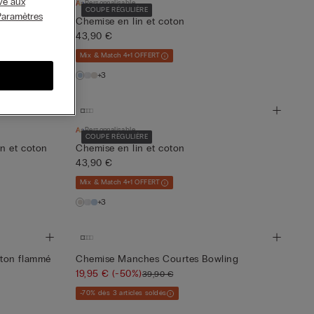
ive aux
Personnalisable
COUPE RÉGULIÈRE
Paramètres
Chemise en lin et coton
43,90 €
Mix & Match 4+1 OFFERT
+3
Personnalisable
COUPE RÉGULIÈRE
n et coton
Chemise en lin et coton
43,90 €
Mix & Match 4+1 OFFERT
+3
ton flammé
Chemise Manches Courtes Bowling
19,95 €
(-50%)
39,90 €
-70% dès 3 articles soldés