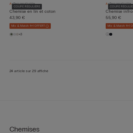
Personnalisable
Personnalisable
COUPE RÉGULIÈRE
COUPE RÉGULIÈ
Chemise en lin et coton
Chemise infro
43,90 €
55,90 €
Mix & Match 4+1 OFFERT
Mix & Match 4+1 
+3
24 article sur 29 affiché
Chemises