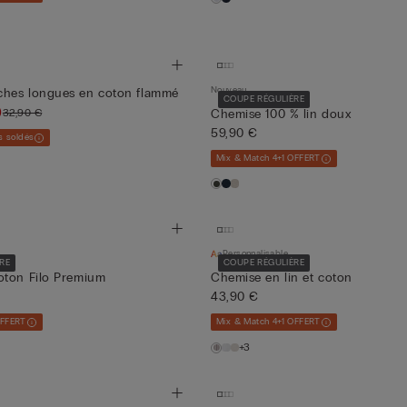
Nouveau
hes longues en coton flammé
COUPE RÉGULIÈRE
)
32,90 €
Chemise 100 % lin doux
59,90 €
s soldés
Mix & Match 4+1 OFFERT
Personnalisable
RE
COUPE RÉGULIÈRE
oton Filo Premium
Chemise en lin et coton
43,90 €
OFFERT
Mix & Match 4+1 OFFERT
+3