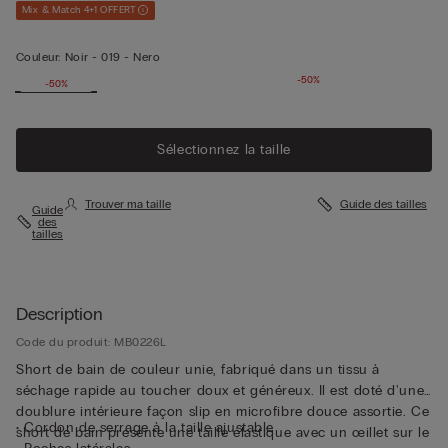
Mix & Match 4+1 OFFERT
Couleur:
Noir -
019 - Nero
-50%
-50%
Sélectionnez la taille
Trouver ma taille
Guide des tailles
Guide
des
tailles
Description
Code du produit: MB0226L
Short de bain de couleur unie, fabriqué dans un tissu à
séchage rapide au toucher doux et généreux. Il est doté d'une
doublure intérieure façon slip en microfibre douce assortie. Ce
• Cordon de serrage à la taille ajustable
short de bain présente une taille élastique avec un œillet sur le