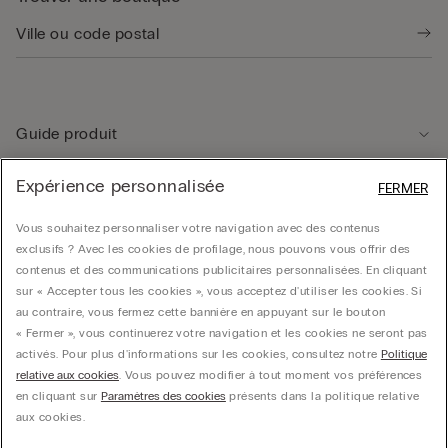
Guide produit
Expérience personnalisée
FERMER
Service client
Vous souhaitez personnaliser votre navigation avec des contenus
exclusifs ? Avec les cookies de profilage, nous pouvons vous offrir des
Données légales
contenus et des communications publicitaires personnalisées. En cliquant
sur « Accepter tous les cookies », vous acceptez d'utiliser les cookies. Si
au contraire, vous fermez cette bannière en appuyant sur le bouton
Société
« Fermer », vous continuerez votre navigation et les cookies ne seront pas
activés. Pour plus d'informations sur les cookies, consultez notre
Politique
relative aux cookies
. Vous pouvez modifier à tout moment vos préférences
en cliquant sur
Paramètres des cookies
présents dans la politique relative
© CALZEDONIA SpA, Via Monte Baldo, 20 - 37062 - Dossobuono di Villafranca (VR) -
aux cookies.
ITALY - 02253210237, hello@intimissimi.com