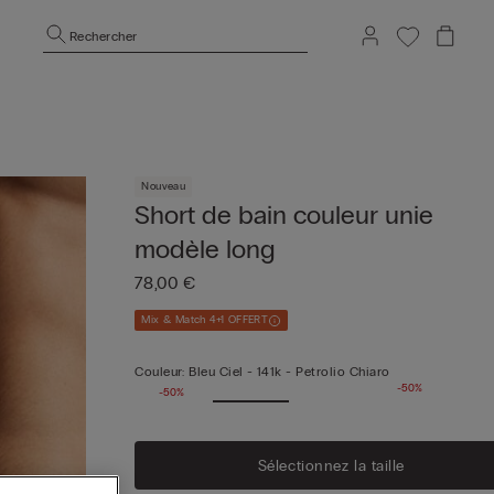
Rechercher
Nouveau
Short de bain couleur unie
modèle long
78,00 €
Mix & Match 4+1 OFFERT
Couleur:
Bleu Ciel -
141k - Petrolio Chiaro
-50%
-50%
Sélectionnez la taille