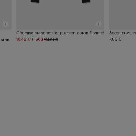
Chemise manches longues en coton flammé
Socquettes in
16,45 €
(-50%)
7,00 €
32,90 €
coton