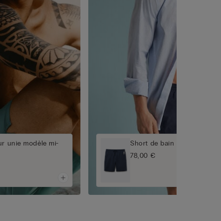
ur unie modèle mi-
Short de bain couleur unie
78,00 €