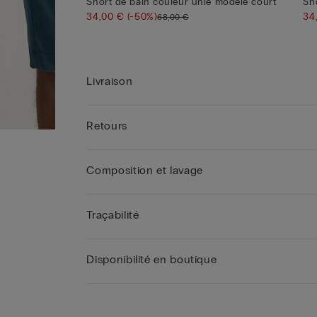
Short de bain couleur unie modèle court
Sh
34,00 €
(-50%)
34
68,00 €
Livraison
Retours
Composition et lavage
Traçabilité
Disponibilité en boutique