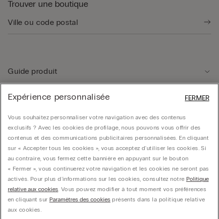
Trouver une boutique
Guide produit
Expérience personnalisée
FERMER
Service client
Vous souhaitez personnaliser votre navigation avec des contenus
exclusifs ? Avec les cookies de profilage, nous pouvons vous offrir des
Données légales
contenus et des communications publicitaires personnalisées. En cliquant
sur « Accepter tous les cookies », vous acceptez d'utiliser les cookies. Si
au contraire, vous fermez cette bannière en appuyant sur le bouton
Société
« Fermer », vous continuerez votre navigation et les cookies ne seront pas
activés. Pour plus d'informations sur les cookies, consultez notre
Politique
relative aux cookies
. Vous pouvez modifier à tout moment vos préférences
en cliquant sur
Paramètres des cookies
présents dans la politique relative
© CALZEDONIA SpA, Via Monte Baldo, 20 - 37062 - Dossobuono di Villafranca (VR) -
aux cookies.
ITALY - 02253210237, hello@intimissimi.com