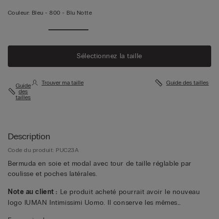
Couleur:
Bleu -
800 - Blu Notte
Sélectionnez la taille
Trouver ma taille
Guide des tailles
Guide
des
tailles
Description
Code du produit: PUC23A
Bermuda en soie et modal avec tour de taille réglable par
coulisse et poches latérales.
Note au client :
Le produit acheté pourrait avoir le nouveau
logo IUMAN Intimissimi Uomo. Il conserve les mêmes
caractéristiques de composition, de coupe et de finition que