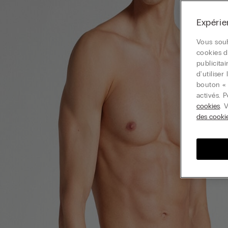
Expérie
Vous souh
cookies d
publicita
d'utilise
bouton « 
activés. 
cookies
. 
des cooki