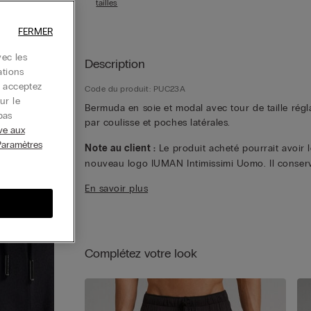
tailles
FERMER
ec les
Description
ations
s acceptez
Code du produit: PUC23A
ur le
Bermuda en soie et modal avec tour de taille régl
pas
par coulisse et poches latérales.
ive aux
Paramètres
Note au client :
Le produit acheté pourrait avoir l
nouveau logo IUMAN Intimissimi Uomo. Il conser
les mêmes caractéristiques de composition, de c
En savoir plus
et de finition que celui présenté sur cette page.
Complétez votre look