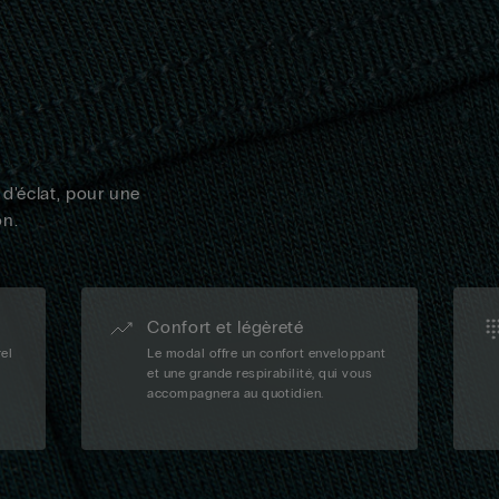
 d'éclat, pour une
on.
Confort et légèreté
rel
Le modal offre un confort enveloppant
et une grande respirabilité, qui vous
accompagnera au quotidien.