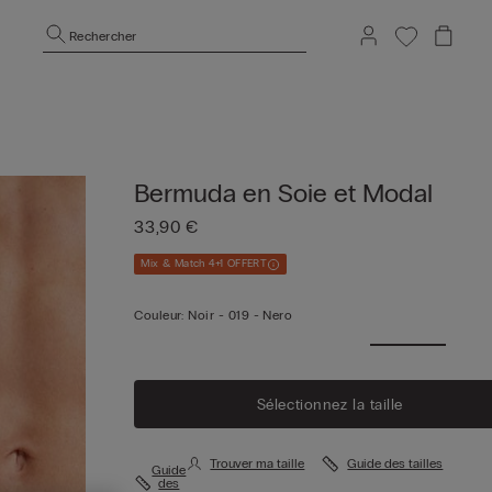
Rechercher
Bermuda en Soie et Modal
33,90 €
Mix & Match 4+1 OFFERT
Couleur:
Noir -
019 - Nero
Sélectionnez la taille
Trouver ma taille
Guide des tailles
Guide
des