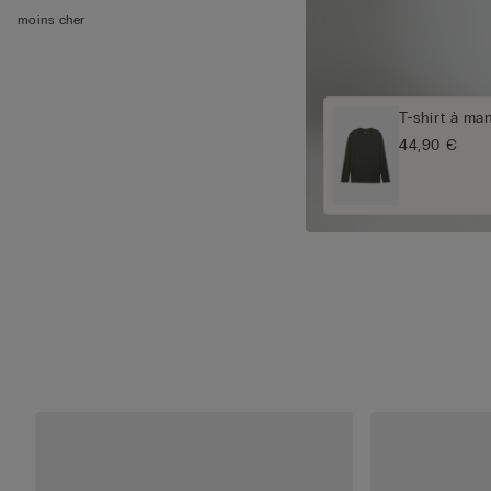
moins cher
T-shirt à ma
44,90 €