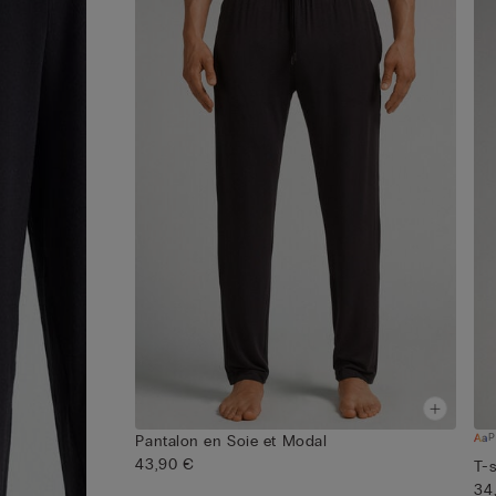
P
Pantalon en Soie et Modal
43,90 €
T-s
34