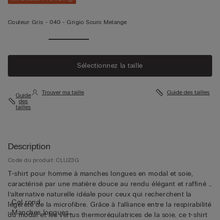
Couleur:
Gris -
040 - Grigio Scuro Melange
Sélectionnez la taille
Trouver ma taille
Guide des tailles
Guide
des
tailles
Description
Code du produit: CLU23G
T-shirt pour homme à manches longues en modal et soie,
caractérisé par une matière douce au rendu élégant et raffiné ;
l’alternative naturelle idéale pour ceux qui recherchent la
• Col rond
légèreté de la microfibre. Grâce à l’alliance entre la respirabilité
• Manches longues
du modal et les vertus thermorégulatrices de la soie, ce t-shirt