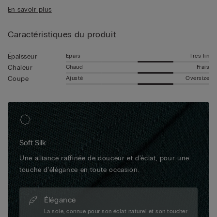
• Coupe droite
à manches longues garantit un confort absolu, quelle que soit
En savoir plus
• Le mannequin mesure 1,85 m et porte une taille L
la température ou la saison. De par ses caractéristiques, ce
modèle est un excellent sous-vêtement, mais il peut aussi se
Caractéristiques du produit
porter sous une veste pour un look casual et soigné.
Épais
Très fin
Épaisseur
Chaud
Frais
Chaleur
Ajusté
Oversize
Coupe
Soft Silk
Une alliance raffinée de douceur et d'éclat, pour une
touche d'élégance en toute occasion.
Élégance
La soie, connue pour son éclat naturel et son toucher