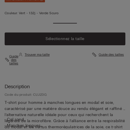
Couleur:
Vert -
132j - Verde Scuro
Sélectionnez la taille
Trouver ma taille
Guide des tailles
Guide
des
tailles
Description
Code du produit: CLU23G
T-shirt pour homme à manches longues en modal et soie,
caractérisé par une matière douce au rendu élégant et raffiné ;
l’alternative naturelle idéale pour ceux qui recherchent la
• Col rond
légèreté de la microfibre. Grâce à l’alliance entre la respirabilité
• Manches longues
du modal et les vertus thermorégulatrices de la soie, ce t-shirt