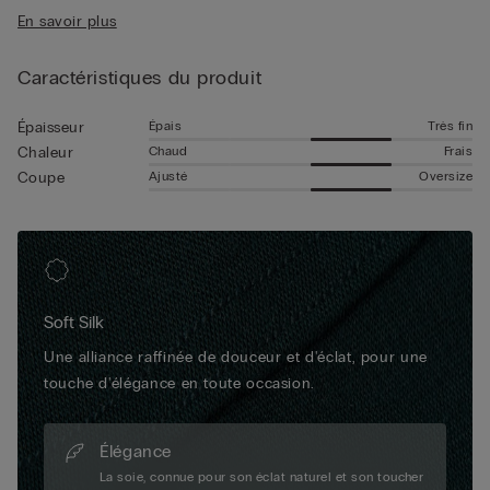
• Coupe droite
à manches longues garantit un confort absolu, quelle que soit
En savoir plus
• Le mannequin mesure 1,85 m et porte une taille L
la température ou la saison. De par ses caractéristiques, ce
modèle est un excellent sous-vêtement, mais il peut aussi se
Caractéristiques du produit
porter sous une veste pour un look casual et soigné.
Épais
Très fin
Épaisseur
Chaud
Frais
Chaleur
Ajusté
Oversize
Coupe
Soft Silk
Une alliance raffinée de douceur et d'éclat, pour une
touche d'élégance en toute occasion.
Élégance
La soie, connue pour son éclat naturel et son toucher