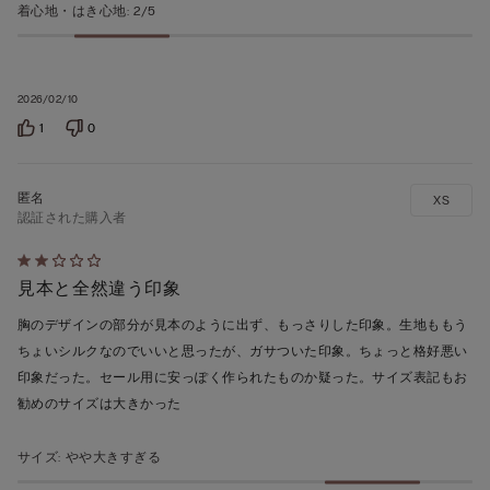
着心地・はき心地
:
2/5
2026/02/10
1
0
XS
認証された購入者
5
見本と全然違う印象
段
階
胸のデザインの部分が見本のように出ず、もっさりした印象。生地ももう
の
ちょいシルクなのでいいと思ったが、ガサついた印象。ちょっと格好悪い
う
印象だった。セール用に安っぽく作られたものか疑った。サイズ表記もお
ち
勧めのサイズは大きかった
2
の
サイズ
:
やや大きすぎる
評