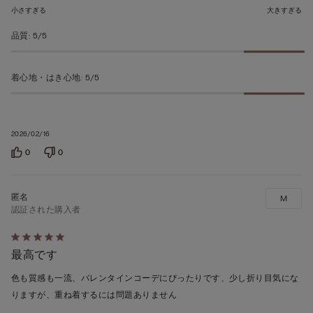
小さすぎる
大きすぎる
ち
5
品質
:
5/5
の
評
着心地・はき心地
:
5/5
価
2026/02/16
0
0
M
認証された購入者
5
最高です
段
階
色も質感も一流、バレンタインコーデにぴったりです、少し折り目気にな
の
りますが、重ね着するには問題ありません
う