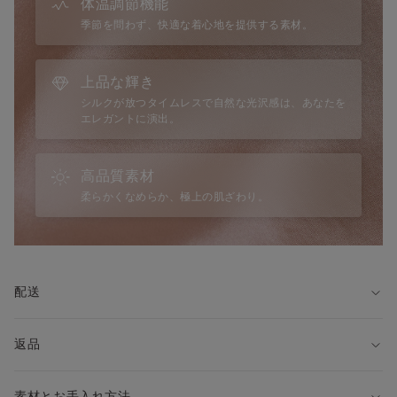
体温調節機能
・シルクのなめらかな肌触り
季節を問わず、快適な着心地を提供する素材。
・吸湿性・放湿性が高く、蒸れにくい
・保温性があり、夏は涼しく冬は暖かい
・光沢があり、高級感がある
上品な輝き
・紫外線（UV）カット効果が期待できる
シルクが放つタイムレスで自然な光沢感は、あなたを
・人の肌に近いタンパク質構造で、肌に優しい
エレガントに演出。
◆仕様
・ストラップ：長さ調節可
高品質素材
・ストレッチ：なし
柔らかくなめらか、極上の肌ざわり。
・透け感：なし
◆サイズに関して
Intimissimiはイタリアブランドのため、国内ブランドの商品と
サイズ感が異なる場合がございます。
配送
詳しくはサイズガイドをご覧ください。
※モデル身長175cm、Sサイズを着用
返品
◆着こなし方
・春夏のナイトウェアとして
・ジャケットやカーディガンの下にワンピースとして
素材とお手入れ方法