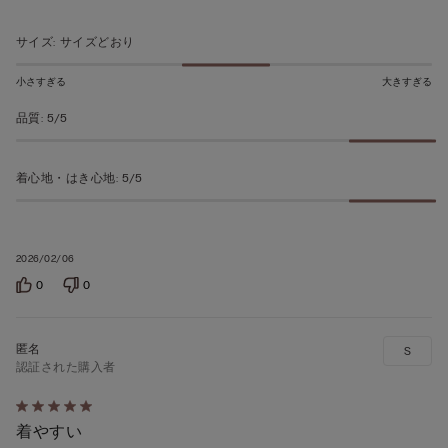
ち
5
サイズ
:
サイズどおり
の
評
小さすぎる
大きすぎる
価
品質
:
5/5
着心地・はき心地
:
5/5
2026/02/06
0
0
S
認証された購入者
5
着やすい
段