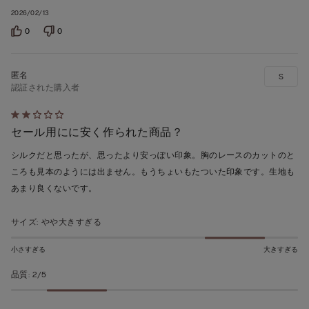
ち
2026/02/13
5
0
0
の
評
価
S
認証された購入者
5
セール用にに安く作られた商品？
段
階
シルクだと思ったが、思ったより安っぽい印象。胸のレースのカットのと
の
ころも見本のようには出ません。もうちょいもたついた印象です。生地も
う
あまり良くないです。
ち
2
サイズ
:
やや大きすぎる
の
評
小さすぎる
大きすぎる
価
品質
:
2/5