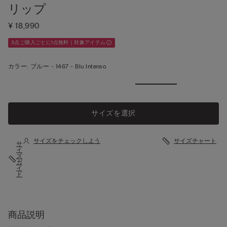
リップ
¥ 18,990
3点ご購入ごとに1点無料｜対象アイテム
カラー:
ブルー -
1467 - Blu Intenso
もっと見
る
サイズを選択
サイズをチェックしよう
サイズチャート
サ
イ
ズ
ガ
イ
ド
商品説明