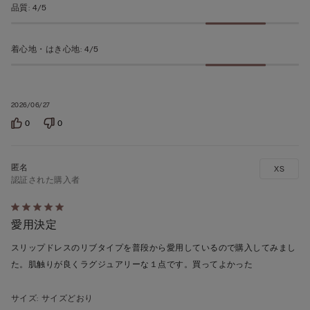
品質
:
4/5
評
価
着心地・はき心地
:
4/5
2026/06/27
0
0
XS
認証された購入者
5
愛用決定
段
階
スリップドレスのリブタイプを普段から愛用しているので購入してみまし
の
た。肌触りが良くラグジュアリーな１点です。買ってよかった
う
ち
サイズ
:
サイズどおり
5