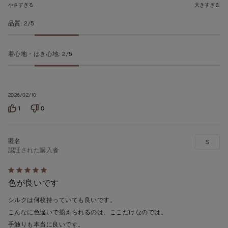
価
小さすぎる
大きすぎる
品質
:
2/5
着心地・はき心地
:
2/5
2026/02/10
1
0
S
認証された購入者
5
色が良いです
段
階
シルクは何枚持っていても良いです。
の
こんなに色違いで揃えられるのは、ここだけなのでは。
う
手触りも本当に良いです。