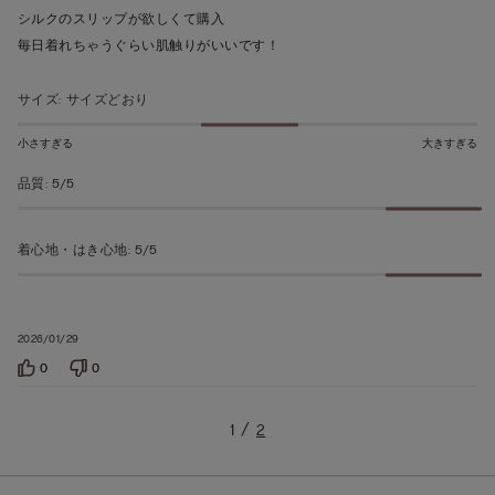
階
シルクのスリップが欲しくて購入
の
毎日着れちゃうぐらい肌触りがいいです！
う
ち
サイズ
:
サイズどおり
5
の
小さすぎる
大きすぎる
評
品質
:
5/5
価
着心地・はき心地
:
5/5
2026/01/29
0
0
1
2