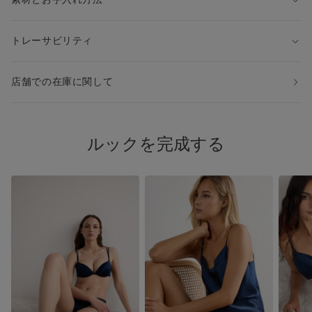
・スカートやワンピースの下のペチコートとして
◆同じシルク製の別モデル
トレーサビリティ
・レースなしシルクスリップ：LC71S3
・レースありシルクキャミソール：LTD71S
・レースなしシルクキャミソール：LT71S1
店舗での在庫に関して
・レースなしロングスリップ：LLD71S
・シルクキモノガウン：PVD71S
※上記品番を検索すると、アイテムをすぐにお探しいただけま
す。
ルックを完成する