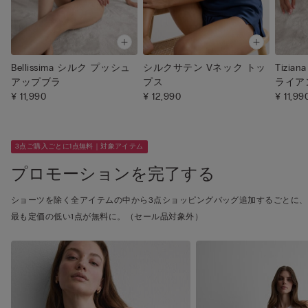
Bellissima シルク プッシュ
シルクサテン Vネック トッ
Tizi
アップブラ
プス
ライア
¥ 11,990
¥ 12,990
¥ 11,99
3点ご購入ごとに1点無料｜対象アイテム
プロモーションを完了する
ショーツを除く全アイテムの中から3点ショッピングバッグ追加するごとに、
最も定価の低い1点が無料に。（セール品対象外）