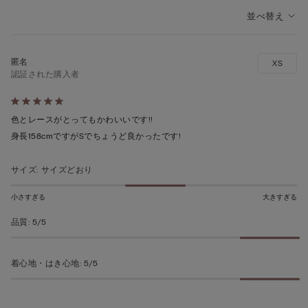
並べ替え
XS
認証された購入者
5
段
色とレースがとってもかわいいです!!
階
身長158cmですがSでちょうど良かったです!
の
う
サイズ
:
サイズどおり
ち
小さすぎる
大きすぎる
5
の
品質
:
5/5
評
価
着心地・はき心地
:
5/5