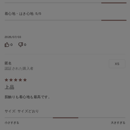
着心地・はき心地
:
5/5
2026/07/03
0
0
XS
認証された購入者
5
上品
段
階
肌触りも着心地も最高です。
の
う
サイズ
:
サイズどおり
ち
5
小さすぎる
大きすぎる
の