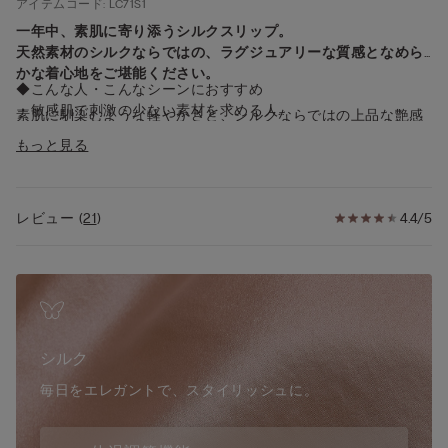
アイテムコード: LC71S1
一年中、素肌に寄り添うシルクスリップ。
天然素材のシルクならではの、ラグジュアリーな質感となめら
かな着心地をご堪能ください。
◆こんな人・こんなシーンにおすすめ
・敏感肌で刺激の少ない素材を求める人
素肌に馴染むような軽やかさと、シルクならではの上品な艶感
・肌ざわりや快適さを重視する人
が魅力のVネックシルクスリップ。
もっと見る
・吸湿性・温度調整など機能性を重視する人
ネックラインと裾にレースのディテールを施したエレガントな
・高級感・上品さなどファッション性を求める人
デザイン。
・特別感やラグジュアリー感を重視する人
細めのストラップは調節可能。
・快適なペチコートをお求めの方
レビュー
(
21
)
4.4/5
やさしい肌あたりで、敏感肌の方にも心地よくお使いいただけ
・快適なナイトウェアをお求めの方
ます。
・日焼け対策したい方
ランジェリーやナイトウェアとしてはもちろん、インナーにも
おすすめ。キャミワンピとしてスタイリングの主役にもなる一
◆デザイン
着です。
・胸元と裾にレースのディテール
・Vネック
シルク
・ヒップ下
・Aライン
毎日をエレガントで、スタイリッシュに。
・細めの調節可能ストラップ
◆機能