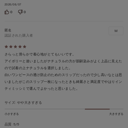
2026/08/07
0
0
M
認証された購入者
5
段
さらっと滑らかで着心地がとてもいいです。
階
アイボリーと迷いましたがナチュラルの方が肌馴染みがよく上品に見えた
の
ので試着の上ナチュラルを選択しました。
う
白いワンピースの透け防止のためのスリップだったので少し高いなとは思
ち
いましたがこのスリップ一枚になったときも綺麗さと満足度でやはりイン
5
ティミッシミで選んでよかったと思いました。
の
評
サイズ
:
やや大きすぎる
価
小さすぎる
大きすぎる
品質
:
5/5