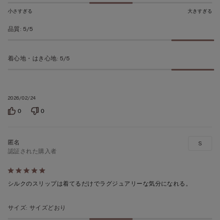
の
小さすぎる
大きすぎる
評
品質
:
5/5
価
着心地・はき心地
:
5/5
2026/02/24
0
0
S
認証された購入者
5
段
シルクのスリップは着てるだけでラグジュアリーな気分になれる。
階
の
サイズ
:
サイズどおり
う