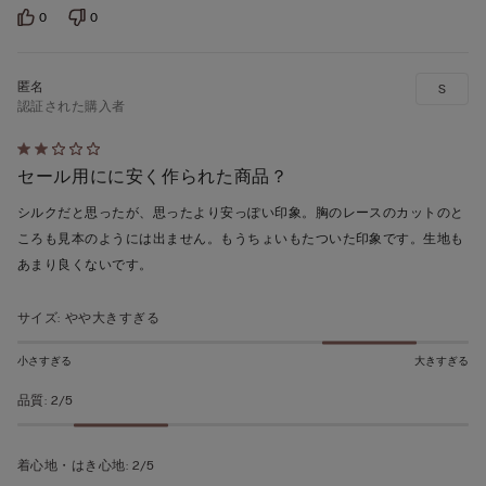
5
0
0
の
評
価
S
認証された購入者
5
セール用にに安く作られた商品？
段
階
シルクだと思ったが、思ったより安っぽい印象。胸のレースのカットのと
の
ころも見本のようには出ません。もうちょいもたついた印象です。生地も
う
あまり良くないです。
ち
2
サイズ
:
やや大きすぎる
の
評
小さすぎる
大きすぎる
価
品質
:
2/5
着心地・はき心地
:
2/5