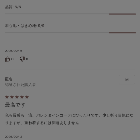
5
品質
:
5/5
の
評
着心地・はき心地
:
5/5
価
2026/02/16
0
0
M
認証された購入者
5
最高です
段
階
色も質感も一流、バレンタインコーデにぴったりです、少し折り目気にな
の
りますが、重ね着するには問題ありません
う
ち
2026/02/13