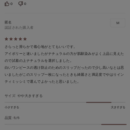
0
0
M
認証された購入者
5
段
さらっと滑らかで着心地がとてもいいです。
階
アイボリーと迷いましたがナチュラルの方が肌馴染みがよく上品に見えた
の
ので試着の上ナチュラルを選択しました。
う
白いワンピースの透け防止のためのスリップだったので少し高いなとは思
ち
いましたがこのスリップ一枚になったときも綺麗さと満足度でやはりイン
5
ティミッシミで選んでよかったと思いました。
の
評
サイズ
:
やや大きすぎる
価
小さすぎる
大きすぎる
品質
:
5/5