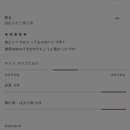
XS
認証された購入者
5
段
色とレースがとってもかわいいです!!
階
身長158cmですがSでちょうど良かったです!
の
う
サイズ
:
サイズどおり
ち
小さすぎる
大きすぎる
5
の
品質
:
5/5
評
価
着心地・はき心地
:
5/5
2026/08/07