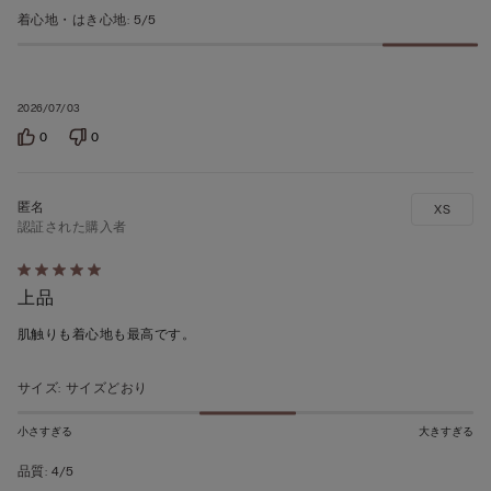
着心地・はき心地
:
5/5
2026/07/03
0
0
XS
認証された購入者
5
上品
段
階
肌触りも着心地も最高です。
の
う
サイズ
:
サイズどおり
ち
5
小さすぎる
大きすぎる
の
品質
:
4/5
評