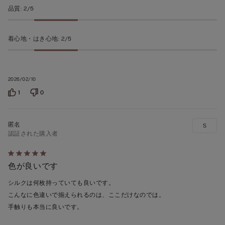
品質
:
2/5
着心地・はき心地
:
2/5
2026/02/10
1
0
S
認証された購入者
5
色が良いです
段
階
シルクは何枚持っていても良いです。
の
こんなに色違いで揃えられるのは、ここだけなのでは。
う
手触りも本当に良いです。
ち