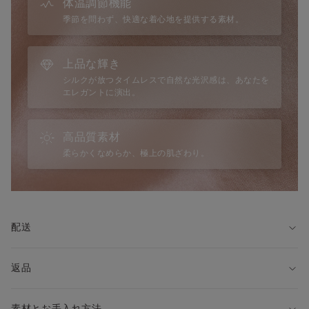
体温調節機能
・シルクのなめらかな肌触り
季節を問わず、快適な着心地を提供する素材。
・吸湿性・放湿性が高く、蒸れにくい
・保温性があり、夏は涼しく冬は暖かい
・光沢があり、高級感がある
上品な輝き
・紫外線（UV）カット効果が期待できる
シルクが放つタイムレスで自然な光沢感は、あなたを
・人の肌に近いタンパク質構造で、肌に優しい
エレガントに演出。
◆仕様
・ストラップ：長さ調節可
高品質素材
・ストレッチ：なし
柔らかくなめらか、極上の肌ざわり。
・透け感：なし
◆サイズに関して
Intimissimiはイタリアブランドのため、国内ブランドの商品と
サイズ感が異なる場合がございます。
配送
詳しくはサイズガイドをご覧ください。
※モデル身長175cm、Sサイズを着用
返品
◆着こなし方
・春夏のナイトウェアとして
・ジャケットやカーディガンの下にワンピースとして
素材とお手入れ方法