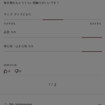
の
毎日着れちゃうぐらい肌触りがいいです！
う
ち
サイズ
:
サイズどおり
5
の
小さすぎる
大きすぎる
評
品質
:
5/5
価
着心地・はき心地
:
5/5
2026/01/29
0
0
1
2
My Intimissimi