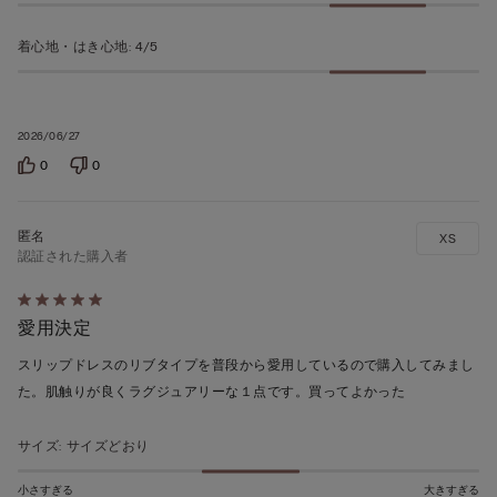
価
着心地・はき心地
:
4/5
2026/06/27
0
0
XS
認証された購入者
5
愛用決定
段
階
スリップドレスのリブタイプを普段から愛用しているので購入してみまし
の
た。肌触りが良くラグジュアリーな１点です。買ってよかった
う
ち
サイズ
:
サイズどおり
5
の
小さすぎる
大きすぎる