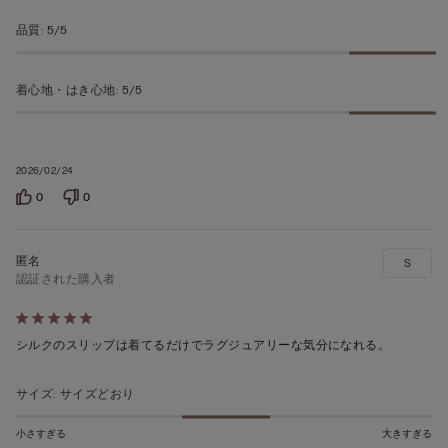
評
品質
:
5/5
価
着心地・はき心地
:
5/5
2026/02/24
0
0
S
認証された購入者
5
段
シルクのスリップは着てるだけでラグジュアリーな気分になれる。
階
の
サイズ
:
サイズどおり
う
小さすぎる
大きすぎる
ち