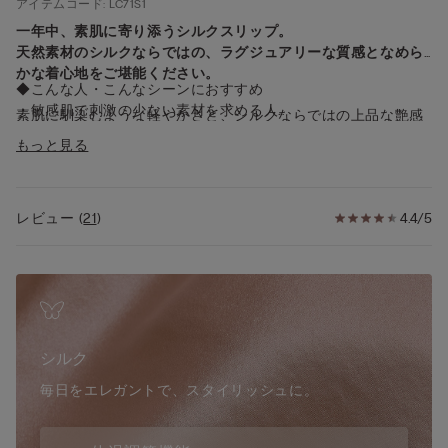
アイテムコード: LC71S1
一年中、素肌に寄り添うシルクスリップ。
天然素材のシルクならではの、ラグジュアリーな質感となめら
かな着心地をご堪能ください。
◆こんな人・こんなシーンにおすすめ
・敏感肌で刺激の少ない素材を求める人
素肌に馴染むような軽やかさと、シルクならではの上品な艶感
・肌ざわりや快適さを重視する人
が魅力のVネックシルクスリップ。
もっと見る
・吸湿性・温度調整など機能性を重視する人
ネックラインと裾にレースのディテールを施したエレガントな
・高級感・上品さなどファッション性を求める人
デザイン。
・特別感やラグジュアリー感を重視する人
細めのストラップは調節可能。
・快適なペチコートをお求めの方
レビュー
(
21
)
4.4/5
やさしい肌あたりで、敏感肌の方にも心地よくお使いいただけ
・快適なナイトウェアをお求めの方
ます。
・日焼け対策したい方
ランジェリーやナイトウェアとしてはもちろん、インナーにも
おすすめ。キャミワンピとしてスタイリングの主役にもなる一
◆デザイン
着です。
・胸元と裾にレースのディテール
・Vネック
シルク
・ヒップ下
・Aライン
毎日をエレガントで、スタイリッシュに。
・細めの調節可能ストラップ
◆機能