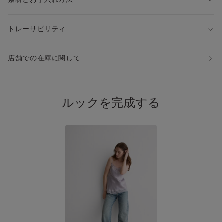
・スカートやワンピースの下のペチコートとして
◆同じシルク製の別モデル
トレーサビリティ
・レースなしシルクスリップ：LC71S3
・レースありシルクキャミソール：LTD71S
・レースなしシルクキャミソール：LT71S1
店舗での在庫に関して
・レースなしロングスリップ：LLD71S
・シルクキモノガウン：PVD71S
※上記品番を検索すると、アイテムをすぐにお探しいただけま
す。
ルックを完成する