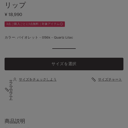
リップ
¥ 18,990
3点ご購入ごとに1点無料｜対象アイテム
カラー:
バイオレット -
056k - Quartz Lilac
もっと見
る
サイズを選択
サイズをチェックしよう
サイズチャート
サ
イ
ズ
ガ
イ
ド
商品説明