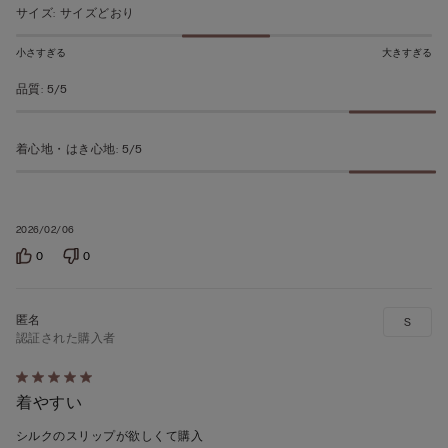
5
サイズ
:
サイズどおり
の
評
小さすぎる
大きすぎる
価
品質
:
5/5
着心地・はき心地
:
5/5
2026/02/06
0
0
S
認証された購入者
5
着やすい
段
階
シルクのスリップが欲しくて購入