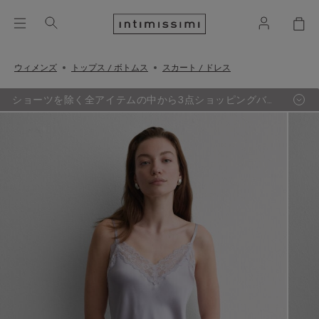
ウィメンズ
トップス / ボトムス
スカート / ドレス
ショーツを除く全アイテムの中から3点ショッピングバッ
グ追加するごとに、最も定価の低い1点が無料に。（セー
ル品対象外）