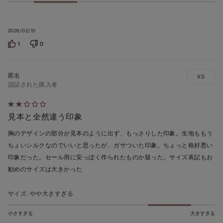
2026/02/10
1
0
XS
認証された購入者
5
見本と全然違う印象
段
階
胸のデザインの部分が見本のように出ず、もっさりした印象。生地ももう
の
ちょいシルクなのでいいと思ったが、ガサついた印象。ちょっと格好悪い
う
印象だった。セール用に安っぽく作られたものか疑った。サイズ表記もお
ち
勧めのサイズは大きかった
2
の
サイズ
:
やや大きすぎる
評
価
小さすぎる
大きすぎる