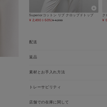
Superiorコットン リブ クロップドトップ
ク
¥ 2,490
(-50%)
¥ 
¥ 4,990
配送
返品
素材とお手入れ方法
トレーサビリティ
店舗での在庫に関して