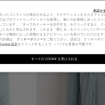
承諾せ
合ったコンテンツが表示されるよう、ナビゲーションをカスタマイズ
ではプロファイリングクッキーを使用し、個々のお客様に合ったコン
しています。「すべてのクッキーを許可する」をクリックすると、ク
したものと見なされます。このまま「閉じる」をクリックしてバナー
キーが無効になった状態のままナビゲーションを続けていただけます
の詳細は、
クッキーポリシー
をご覧ください。設定は、クッキーポリ
る
Cookie 設定
をクリックすることで、いつでも変更が可能です。
すべての COOKIE を受け入れる