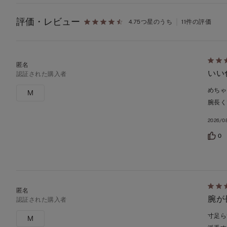
評価・レビュー
4.7
5つ星のうち
11件の評価
5
いい
段
認証された購入者
階
めちゃ
M
の
腕長く
う
2026/0
ち
5
0
の
評
価
5
腕が
段
認証された購入者
階
寸足ら
M
の