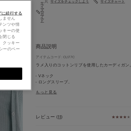
サイズをチェックしよう
サイズチャート
サ
イ
ズ
ずに続行する
ガ
イ
しません
ド
テンツや情
ッキーの使
を閉じる
。クッキー
商品説明
シーのペー
アイテムコード: CL177C
ラメ入りのコットンリブを使用したカーディガン
• Vネック
• ロングスリーブ
• レギュラーフィット
もっと見る
• モデル身長：175cm、Sサイズを着用
レビュー
(
11
)