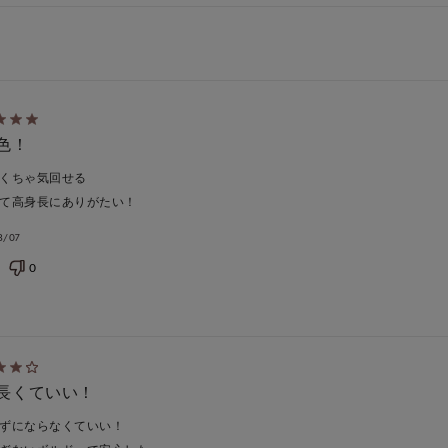
色！
くちゃ気回せる
て高身長にありがたい！
8/07
0
長くていい！
ずにならなくていい！