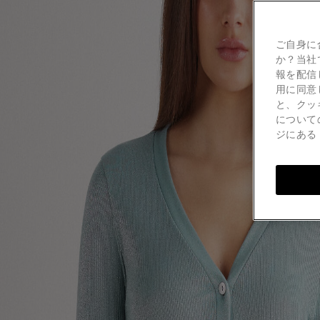
ご自身に
か？当社
報を配信
用に同意
と、クッ
について
ジにあ