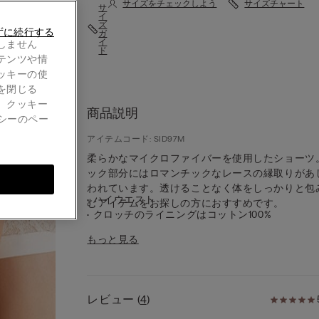
サイズをチェックしよう
サイズチャート
サ
イ
ズ
ずに続行する
ガ
イ
しません
ド
テンツや情
ッキーの使
を閉じる
。クッキー
商品説明
シーのペー
アイテムコード: SID97M
柔らかなマイクロファイバーを使用したショーツ
ック部分にはロマンチックなレースの縁取りがあ
われています。透けることなく体をしっかりと包
• ハイウエスト
むアイテムをお探しの方におすすめです。
• クロッチのライニングはコットン100%
• ぴったりとしたフィット感
もっと見る
• モデル身長：175 cm、2 / Sサイズを着用
レース
20世紀初頭のフレンチレースからインス
ーションを得た、幾何学とフローラルのモチーフ
璧に組み合わせた洗練されたスタイルを実現して
レビュー
(
4
)
す。柔らかくセンシュアルな肌触りで、エレガン