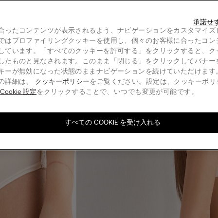
承諾せ
合ったコンテンツが表示されるよう、ナビゲーションをカスタマイズ
ではプロファイリングクッキーを使用し、個々のお客様に合ったコン
しています。「すべてのクッキーを許可する」をクリックすると、ク
したものと見なされます。このまま「閉じる」をクリックしてバナー
キーが無効になった状態のままナビゲーションを続けていただけます
の詳細は、
クッキーポリシー
をご覧ください。設定は、クッキーポリ
る
Cookie 設定
をクリックすることで、いつでも変更が可能です。
すべての COOKIE を受け入れる