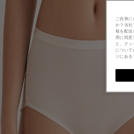
ご自身に
か？当社
報を配信
用に同意
と、クッ
について
ジにあ