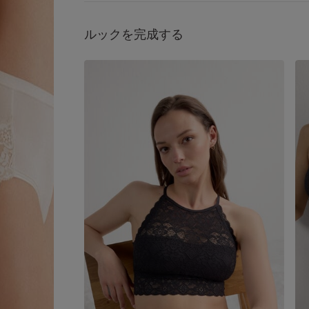
つロマンティックな外観です。
サステナビリティ
このアイテムに使用されている
ルックを完成する
スには、従来のポリアミドと比較して10倍の速度
中に分解される100％再生可能なポリアミド繊維
まれています。