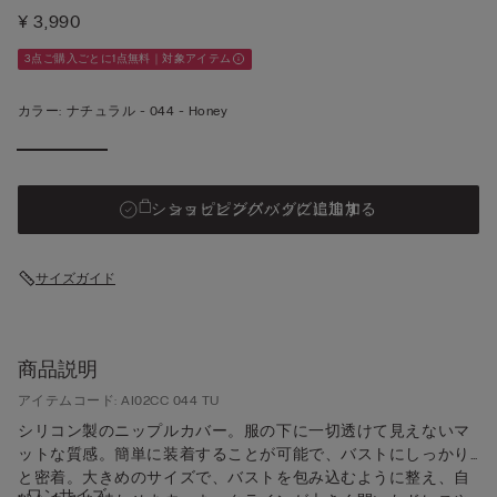
¥ 3,990
3点ご購入ごとに1点無料｜対象アイテム
カラー:
ナチュラル -
044 - Honey
ショッピングバッグに追加する
ショッピングバッグに追加
サイズガイド
商品説明
アイテムコード: AI02CC 044 TU
シリコン製のニップルカバー。服の下に一切透けて見えないマ
ットな質感。簡単に装着することが可能で、バストにしっかり
と密着。大きめのサイズで、バストを包み込むように整え、自
• ワンサイズ