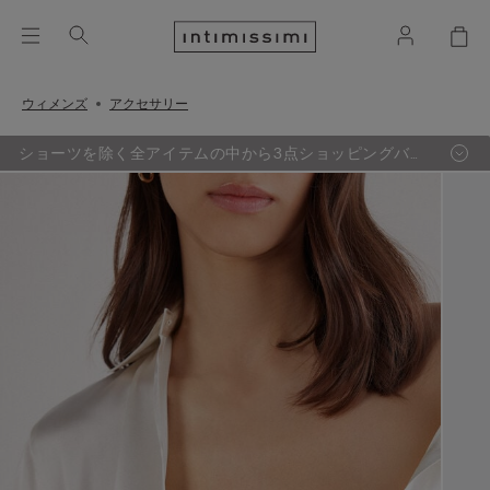
ウィメンズ
アクセサリー
ショーツを除く全アイテムの中から3点ショッピングバッ
グ追加するごとに、最も定価の低い1点が無料に。（セー
ル品対象外）