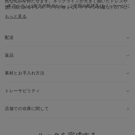
然な丸みを持たせます。ネックラインが大きく開いたドレスや
• 本アイテムは衛生的観点から、ご使用の形跡及びパッケージに
透け感のあるドレス、ブラが使えないデザインの服などの下に
損傷がない場合に限り、返品が可能です。不良品につきまして
着用するのに最適です。
もっと見る
は、常に返品を承ります。
保管方法
ニップルカバーは、元のパッケージに入れて保管され
ることをおすすめします。
配送
返品
素材とお手入れ方法
トレーサビリティ
店舗での在庫に関して