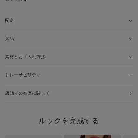
※画像と実際のアイテムの色味が、若干異なって見える場合が
ございますこと予めご了承ください。
配送
衛生的観点から、このアイテムは、ご使用になった形跡がな
く、パッケージに損傷がない場合に限って、返品が可能です。
返品
不良品の返品については常に保証されています。
素材とお手入れ方法
トレーサビリティ
店舗での在庫に関して
ルックを完成する