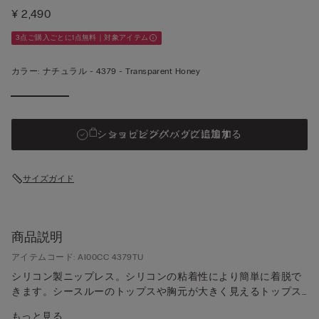
¥ 2,490
3点ご購入ごとに1点無料｜対象アイテム
カラー:
ナチュラル -
4379 - Transparent Honey
ショッピングバッグに追加する
ショッピングバッグに追加
サイズガイド
商品説明
アイテムコード: AI00CC 4379TU
シリコン製ニップレス。シリコンの粘着性により簡単に着脱で
きます。シースルーのトップスや胸元が大きく見えるトップス
を着る際に最適です。ワンサイズのみです。
もっと見る