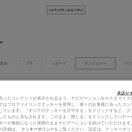
ー
て見る
ブラ
ショーツ
ランジェリー
パジ
承諾せ
ター
Pretty Flowers チュール＆レ
合ったコンテンツが表示されるよう、ナビゲーションをカスタマイズ
)
¥ 11,990
¥ 2,990
ではプロファイリングクッキーを使用し、個々のお客様に合ったコン
しています。「すべてのクッキーを許可する」をクリックすると、ク
イテム5点以上で70%OFF
3点ご購入ごとに1点無料｜対象アイテム
したものと見なされます。このまま「閉じる」をクリックしてバナー
+2
キーが無効になった状態のままナビゲーションを続けていただけます
の詳細は、
クッキーポリシー
をご覧ください。設定は、クッキーポリ