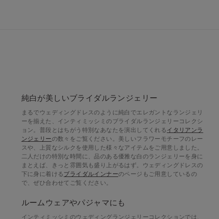
純白が美しいブライダルランジェリー
まるでウェディングドレスのように純白でエレガントなランジェリ
ーを揃えた、インティミッシミのブライダルランジェリーコレクシ
ョン。普段とはちがう特別なあなたを演出してくれる
イタリアンラ
ンジェリー
の数々をご覧ください。美しいフラワーモチーフのレー
スや、上質なシルクを使用した様々なアイテムをご用意しました。
二人だけの特別な時間に、品のある優雅な白のランジェリーを身に
まとえば、きっと雰囲気も盛り上がるはず。ウェディングドレスの
下に身に着ける
ブライダルインナー
のページもご用意しているの
で、ぜひ合わせてご覧ください。
ルームウェアやパジャマにも
インティミッシミのウェディングランジェリーコレクションでは、