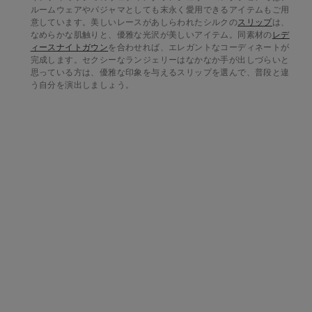
ルームウェアやパジャマとしても末永く愛用できるアイテムもご用
意しています。美しいレースがあしらわれたシルクの
スリップ
は、
なめらかな肌触りと、優雅な光沢が美しいアイテム。同素材の
レデ
ィースナイトガウン
を合わせれば、エレガントなコーディネートが
完成します。セクシーなランジェリーはなかなか手が出しづらいと
思っている方は、優雅な印象を与えるスリップを選んで、普段と違
う自分を演出しましょう。