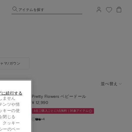
アイテムを探す
ャマ/ガウン
並べ替え
ずに続行する
ース ボディスーツ
Pretty Flowers ベビードール
しません
¥ 12,990
テンツや情
ッキーの使
3点ご購入ごとに1点無料｜対象アイテム
を閉じる
+4
。クッキー
シーのペー