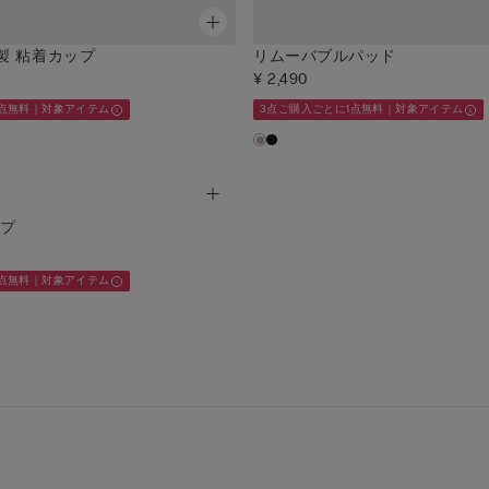
製 粘着カップ
リムーバブルパッド
¥ 2,490
1点無料｜対象アイテム
3点ご購入ごとに1点無料｜対象アイテム
ップ
1点無料｜対象アイテム