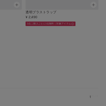
透明ブラストラップ
¥ 2,490
3点ご購入ごとに1点無料｜対象アイテム
1