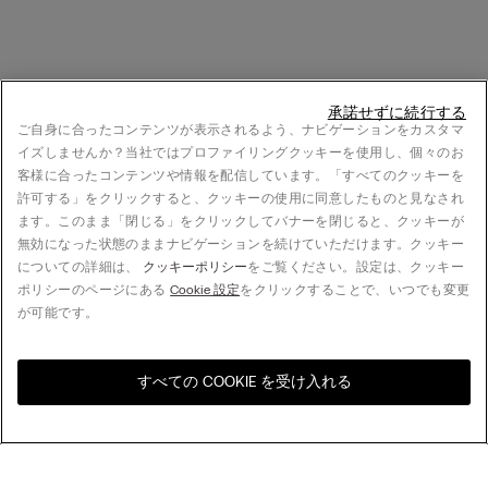
承諾せずに続行する
ご自身に合ったコンテンツが表示されるよう、ナビゲーションをカスタマ
イズしませんか？当社ではプロファイリングクッキーを使用し、個々のお
客様に合ったコンテンツや情報を配信しています。「すべてのクッキーを
許可する」をクリックすると、クッキーの使用に同意したものと見なされ
ます。このまま「閉じる」をクリックしてバナーを閉じると、クッキーが
無効になった状態のままナビゲーションを続けていただけます。クッキー
についての詳細は、
クッキーポリシー
をご覧ください。設定は、クッキー
ポリシーのページにある
Cookie 設定
をクリックすることで、いつでも変更
が可能です。
すべての COOKIE を受け入れる
お住まいの国のオンライン
United States
ストアをご覧ください