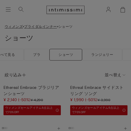
ウィメンズ
ブライダルインナー
ショーツ
ショーツ
すべて見る
ブラ
ショーツ
ランジェリー
絞り込み
並べ替え
Ethereal Embrace ブラジリア
Ethreal Embrace サイドスト
ンショーツ
リング ソング
¥ 2,140
(-50%)
¥ 1,990
(-50%)
¥ 4,290
¥ 3,990
ウィメンズセールアイテム5点以上
ウィメンズセールアイテム5点以上
で70%OFF
で70%OFF